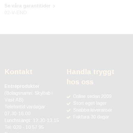
Se våra garantitider
02-V-END
Kontakt
Handla tryggt
hos oss
Entréprodukter
(Bolagsnamn: Skyltab i
Online sedan 2009
Väst AB)
Stort eget lager
Telefontid vardagar:
Snabba leveranser
07.30-16.00
Faktura 30 dagar
Lunchstängt: 12.30-13.15
Tel:
020 - 10 57 95