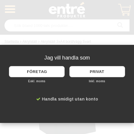
Produkten har blivit tillagd i varukorgen
Startsida
Akrylställ
Akrylställ 3xA4 bord/vägg Svart
KAMPANJ!
Jag vill handla som
FÖRETAG
PRIVAT
Exkl. moms
Inkl. moms
Handla smidigt utan konto