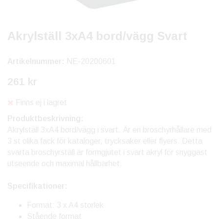
Akrylställ 3xA4 bord/vägg Svart
Artikelnummer:
NE-20200601
261 kr
Finns ej i lagret
Produktbeskrivning:
Akrylställ 3xA4 bord/vägg i svart. Är en broschyrhållare med
3 st olika fack för kataloger, trycksaker eller flyers. Detta
svarta broschyrställ är formgjutet i svart akryl för snyggast
utseende och maximal hållbarhet.
Specifikationer:
Format: 3 x A4 storlek
Stående format