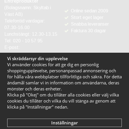
Entréprodukter
(Bolagsnamn: Skyltab i
Online sedan 2009
Väst AB)
Stort eget lager
Telefontid vardagar:
Snabba leveranser
07.30-16.00
Faktura 30 dagar
Lunchstängt: 12.30-13.15
Tel:
020 - 10 57 95
E-post:
info@entreprodukter.se
Vi skräddarsyr din upplevelse
Vi använder cookies för att ge dig en personlig
shoppingupplevelse, personanpassad annonsering och
för hålla våra webbplatser tillförlitliga och säkra. För detta
ändamål samlar vi in information om användarna, deras
mönster och deras enheter.
Klicka på "Okej" om du tillåter alla cookies eller välj vilka
cookies du tillåter och vilka du vill stänga av genom att
klicka på "Inställningar" nedan.
Inställningar