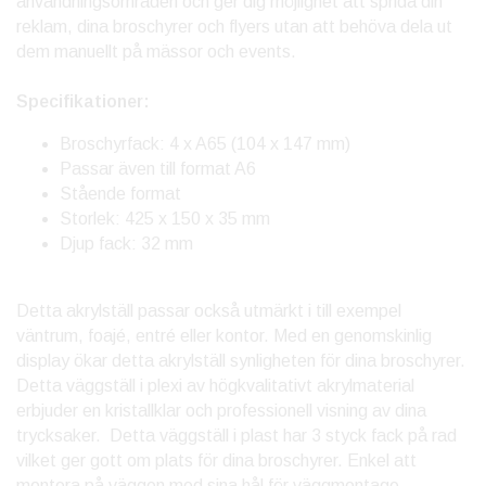
användningsområden och ger dig möjlighet att sprida din
reklam, dina broschyrer och flyers utan att behöva dela ut
dem manuellt på mässor och events.
Specifikationer:
Broschyrfack: 4 x A65 (104 x 147 mm)
Passar även till format A6
Stående format
Storlek: 425 x 150 x 35 mm
Djup fack: 32 mm
Detta akrylställ passar också utmärkt i till exempel
väntrum, foajé, entré eller kontor. Med en genomskinlig
display ökar detta akrylställ synligheten för dina broschyrer.
Detta väggställ i plexi av högkvalitativt akrylmaterial
erbjuder en kristallklar och professionell visning av dina
trycksaker. Detta väggställ i plast har 3 styck fack på rad
vilket ger gott om plats för dina broschyrer. Enkel att
montera på väggen med sina hål för väggmontage.