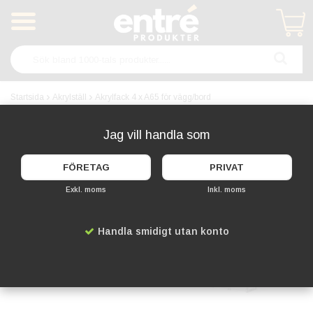
Produkten har blivit tillagd i varukorgen
Startsida
Akrylställ
Akrylfack 4 x A65 för vägg/bord
Jag vill handla som
FÖRETAG
PRIVAT
Exkl. moms
Inkl. moms
Handla smidigt utan konto