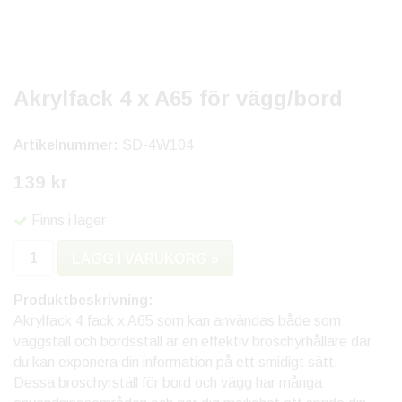
Akrylfack 4 x A65 för vägg/bord
Artikelnummer:
SD-4W104
139 kr
Finns i lager
LÄGG I VARUKORG »
Produktbeskrivning:
Akrylfack 4 fack x A65 som kan användas både som
väggställ och bordsställ är en effektiv broschyrhållare där
du kan exponera din information på ett smidigt sätt.
Dessa broschyrställ för bord och vägg har många