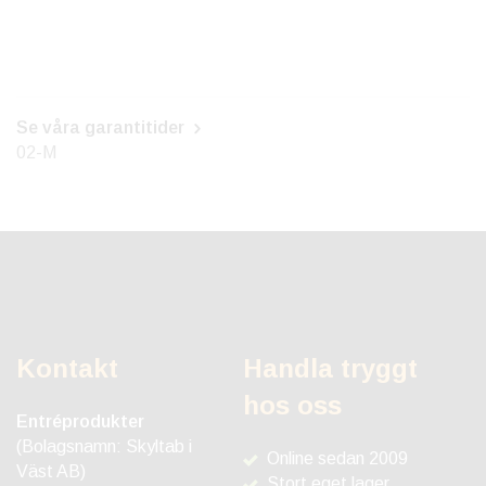
Se våra garantitider
02-M
Kontakt
Handla tryggt
hos oss
Entréprodukter
(Bolagsnamn: Skyltab i
Online sedan 2009
Väst AB)
Stort eget lager