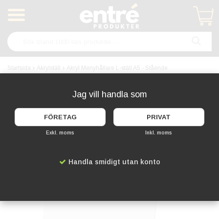
Produkten har blivit tillagd i varukorgen
Startsida
Akrylställ
Akryl Menyhållare L-ställ A5 - Stående
Jag vill handla som
FÖRETAG
PRIVAT
Exkl. moms
Inkl. moms
Handla smidigt utan konto