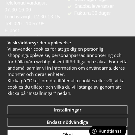
Telefontid vardagar:
Snabba leveranser
07.30-16.00
Faktura 30 dagar
Lunchstängt: 12.30-13.15
Tel:
020 - 10 57 95
E-post:
info@entreprodukter.se
Vi skräddarsyr din upplevelse
Vi använder cookies för att ge dig en personlig
shoppingupplevelse, personanpassad annonsering och
för hålla våra webbplatser tillförlitliga och säkra. För detta
ändamål samlar vi in information om användarna, deras
mönster och deras enheter.
Klicka på "Okej" om du tillåter alla cookies eller välj vilka
cookies du tillåter och vilka du vill stänga av genom att
klicka på "Inställningar" nedan.
Inställningar
Endast nödvändiga
Okej