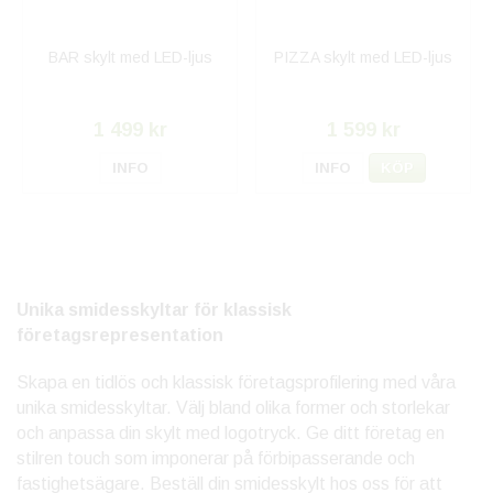
BAR skylt med LED-ljus
PIZZA skylt med LED-ljus
1 499 kr
1 599 kr
INFO
INFO
KÖP
Unika smidesskyltar för klassisk
företagsrepresentation
Skapa en tidlös och klassisk företagsprofilering med våra
unika smidesskyltar. Välj bland olika former och storlekar
och anpassa din skylt med logotryck. Ge ditt företag en
stilren touch som imponerar på förbipasserande och
fastighetsägare. Beställ din smidesskylt hos oss för att