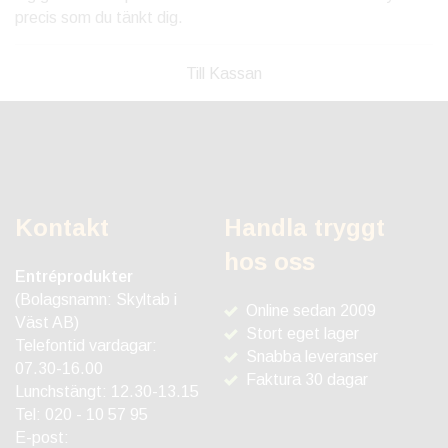
precis som du tänkt dig.
Till Kassan
Kontakt
Handla tryggt
hos oss
Entréprodukter
(Bolagsnamn: Skyltab i
Online sedan 2009
Väst AB)
Stort eget lager
Telefontid vardagar:
Snabba leveranser
07.30-16.00
Faktura 30 dagar
Lunchstängt: 12.30-13.15
Tel:
020 - 10 57 95
E-post: