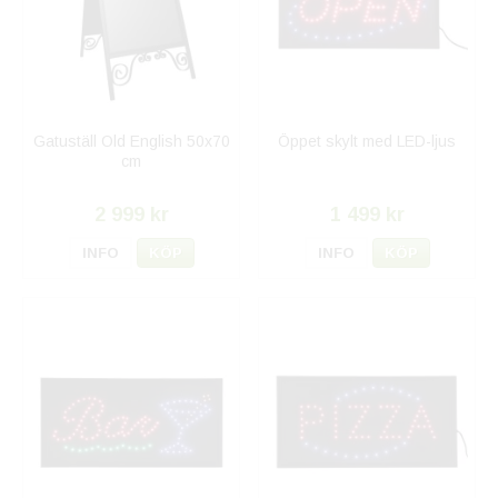
Gatuställ Old English 50x70
Öppet skylt med LED-ljus
cm
2 999 kr
1 499 kr
INFO
KÖP
INFO
KÖP