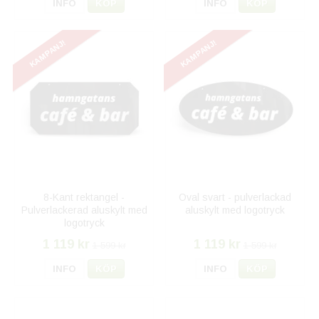
INFO
KÖP
INFO
KÖP
KAMPANJ!
KAMPANJ!
8-Kant rektangel -
Oval svart - pulverlackad
Pulverlackerad aluskylt med
aluskylt med logotryck
logotryck
1 119 kr
1 119 kr
1 599 kr
1 599 kr
INFO
KÖP
INFO
KÖP