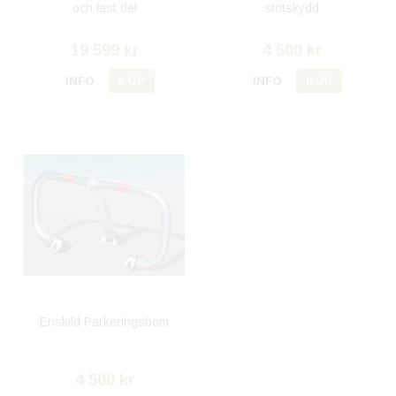
och fast del
stötskydd
19 599 kr
4 500 kr
INFO
KÖP
INFO
KÖP
Enskild Parkeringsbom
4 500 kr