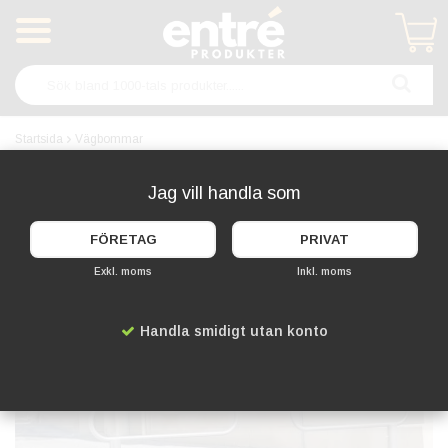
Produkten har blivit tillagd i varukorgen
Startsida
Vägbommar
Vägbom - Bilspärr för
Jag vill handla som
trafikreglering
FÖRETAG
PRIVAT
Exkl. moms
Inkl. moms
Handla smidigt utan konto