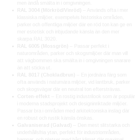
men ändå smälta in i omgivningen.
RAL 3004 (Mörkröd/Vinröd)
– Används ofta i mer
klassiska miljöer, exempelvis historiska områden,
parker och offentliga miljöer där en röd ton kan ge en
mer estetisk och inbjudande känsla än den mer
skarpa RAL 3020.
RAL 6005 (Mossgrön)
– Passar perfekt i
naturområden, parker och skogsmiljöer där man vill
att vägbommen ska smälta in i omgivningen snarare
än att sticka ut.
RAL 8017 (Chokladbrun)
– En jordnära färg som
ofta används i naturnära miljöer, vid lantbruk, parker
och skogsvägar där en neutral ton eftersträvas.
Corten-effekt
– En rostig industrilook som är populär
i moderna stadsprojekt och designinriktade miljöer.
Passar bra i områden med arkitektoniska inslag där
en robust och rustik känsla önskas.
Galvaniserad (Galvad)
– Den mest slitstarka och
underhållsfria ytan, perfekt för industriområden,
hamnar, och platser med hårt klimat där maximal