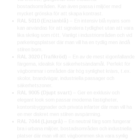
bostadsområden. Kan även passa i miljöer med
mycket grönska för att skapa kontrast.
RAL 5010 (Enzianblå)
– En intensiv blå nyans som
kan användas för att signalera tydlighet utan att vara
lika skrikig som rött. Vanligt i industriområden och vid
parkeringsplatser där man vill ha en tydlig men ändå
stilren bom.
RAL 3020 (Trafikröd)
– En av de mest iögonfallande
färgerna, idealisk för säkerhetsändamål. Perfekt för
vägbommar i områden där hög synlighet krävs, t.ex.
skolor, brandvägar, industriella passager och
säkerhetszoner.
RAL 9005 (Djupt svart)
– Ger en exklusiv och
elegant look som passar moderna fastigheter,
kontorsbyggnader och privata infarter där man vill ha
en mer diskret men stilren avspärrning.
RAL 7044 (Ljusgrå)
– En neutral färg som fungerar
bra i urbana miljöer, bostadsområden och industriella
platser där man vill att vägbommen ska vara synlig