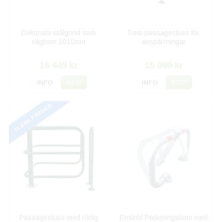
Dekorativ stålgrind som
Fast passagesluss för
vägbom 2010mm
avspärrningar
16 449 kr
15 999 kr
INFO
KÖP
INFO
KÖP
FLERA FÄRGER
Passagesluss med rörlig
Enskild Parkeringsbom med