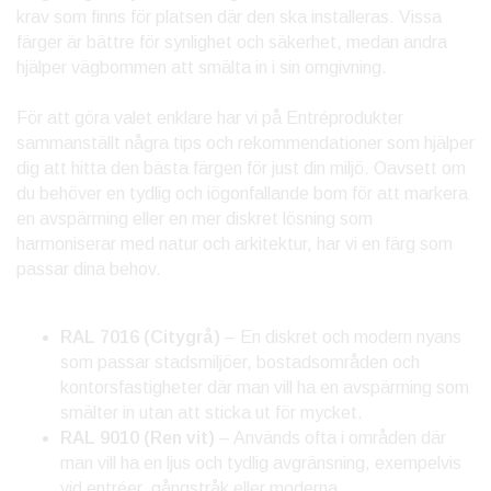
krav som finns för platsen där den ska installeras. Vissa
färger är bättre för synlighet och säkerhet, medan andra
hjälper vägbommen att smälta in i sin omgivning.
För att göra valet enklare har vi på Entréprodukter
sammanställt några tips och rekommendationer som hjälper
dig att hitta den bästa färgen för just din miljö. Oavsett om
du behöver en tydlig och iögonfallande bom för att markera
en avspärrning eller en mer diskret lösning som
harmoniserar med natur och arkitektur, har vi en färg som
passar dina behov.
RAL 7016 (Citygrå)
– En diskret och modern nyans
som passar stadsmiljöer, bostadsområden och
kontorsfastigheter där man vill ha en avspärrning som
smälter in utan att sticka ut för mycket.
RAL 9010 (Ren vit)
– Används ofta i områden där
man vill ha en ljus och tydlig avgränsning, exempelvis
vid entréer, gångstråk eller moderna