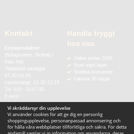
Kontakt
Handla tryggt
hos oss
Entréprodukter
(Bolagsnamn: Skyltab i
Online sedan 2009
Väst AB)
Stort eget lager
Telefontid vardagar:
Snabba leveranser
07.30-16.00
Faktura 30 dagar
Lunchstängt: 12.30-13.15
Tel:
020 - 10 57 95
E-post:
info@entreprodukter.se
Vi skräddarsyr din upplevelse
Vi använder cookies för att ge dig en personlig
shoppingupplevelse, personanpassad annonsering och
för hålla våra webbplatser tillförlitliga och säkra. För detta
ändamål samlar vi in information om användarna, deras