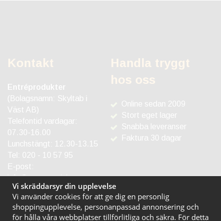
Kontakt
Handla tryggt
hos oss
Entréprodukter
(Bolagsnamn: Skyltab i
Online sedan 2009
Väst AB)
Stort eget lager
Telefontid vardagar:
Snabba leveranser
07.30-16.00
Faktura 30 dagar
Lunchstängt: 12.30-13.15
Tel:
020 - 10 57 95
E-post:
info@entreprodukter.se
Vi skräddarsyr din upplevelse
Vi använder cookies för att ge dig en personlig
shoppingupplevelse, personanpassad annonsering och
för hålla våra webbplatser tillförlitliga och säkra. För detta