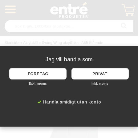
Produkten har blivit tillagd i varukorgen
Startsida
Akrylställ
Swing Wing akrylficka - A65 Stående
Jag vill handla som
FÖRETAG
PRIVAT
Exkl. moms
Inkl. moms
Handla smidigt utan konto