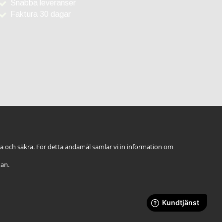
Snabba leveranser
Faktura 30 dagar
ga och säkra. För detta ändamål samlar vi in information om
dan.