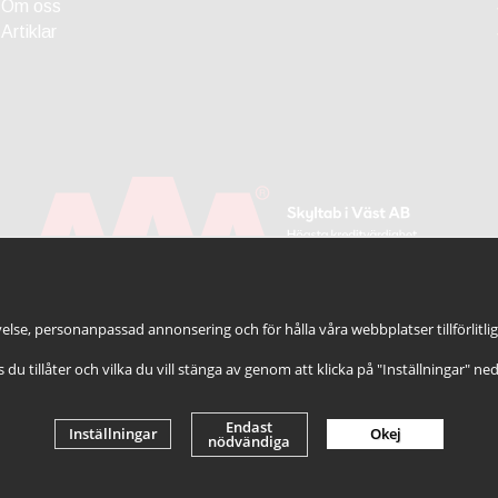
Om oss
Artiklar
else, personanpassad annonsering och för hålla våra webbplatser tillförlitli
es du tillåter och vilka du vill stänga av genom att klicka på "Inställningar" ne
Endast
Inställningar
Okej
nödvändiga