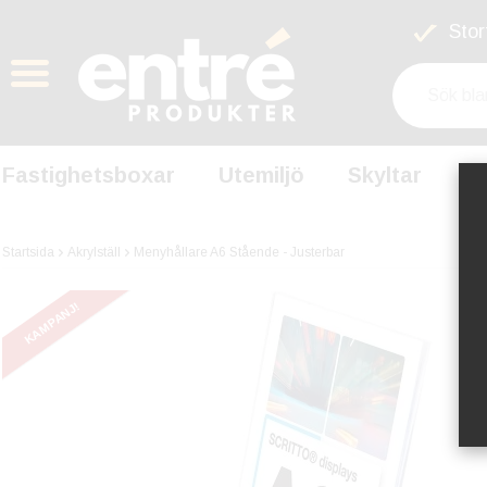
Stort
Fastighetsboxar
Utemiljö
Skyltar
S
Startsida
Akrylställ
Menyhållare A6 Stående - Justerbar
KAMPANJ!