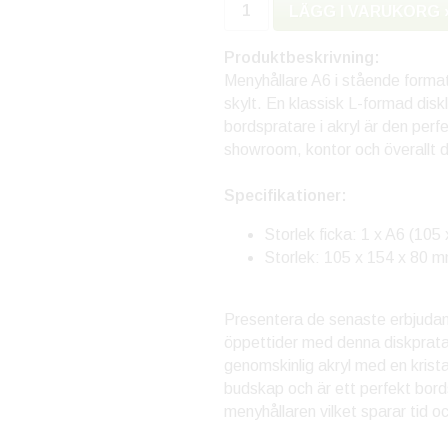
LÄGG I VARUKORG 
Produktbeskrivning:
Menyhållare A6 i stående format ä
skylt. En klassisk L-formad diskl
bordspratare i akryl är den perfe
showroom, kontor och överallt d
Specifikationer:
Storlek ficka: 1 x A6 (10
Storlek: 105 x 154 x 80 
Presentera de senaste erbjudand
öppettider med denna diskpratar
genomskinlig akryl med en kristall
budskap och är ett perfekt bord
menyhållaren vilket sparar tid o