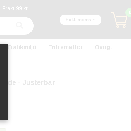
Frakt 99 kr
Exkl. moms
Trafikmiljö
Entremattor
Övrigt
ende - Justerbar