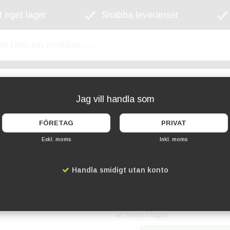
 eget lager
Snabba leveranser
kyltskåp
Lekplats
Cykelställ
Griffel
Jag vill handla som
FÖRETAG
PRIVAT
Exkl. moms
Inkl. moms
Menyhållare A6 Stå
Handla smidigt utan konto
Artikelnummer:
SD-LA6PA
79 kr
Finns i lager