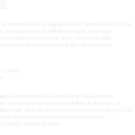
»
r justerbar för att du ska kunna få den lutning du vill ha på din
ösning tillverkad av kristallklar polystyren. Justerbara
kta skylthållaren och passar i butik, restaurang, café,
är ett budskap behöver visas på disk- eller bordshöjd.
5 x 148 mm)
mm
ena, kampanjerna eller varför inte din meny eller dina
e. Dessa lutande justerbara skylthållare är tillverkade av
klar finish, vilket ger en professionell och elegant visning av ditt
sställ. Budskapet kan enkelt och smidigt bytas ut i
ch möjliggör snabba ändringar.