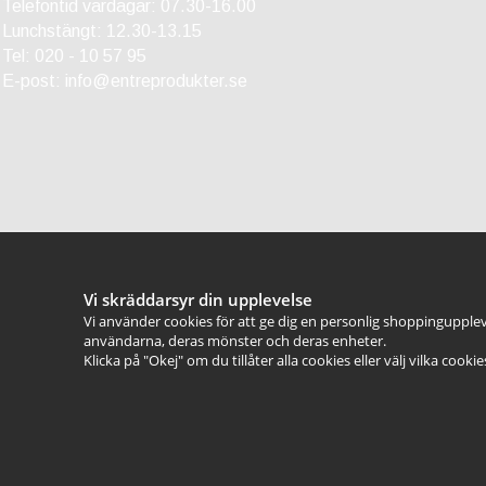
Telefontid vardagar: 07.30-16.00
Lunchstängt: 12.30-13.15
Tel:
020 - 10 57 95
E-post:
info@entreprodukter.se
Vi skräddarsyr din upplevelse
Vi använder cookies för att ge dig en personlig shoppingupplev
användarna, deras mönster och deras enheter.
Klicka på "Okej" om du tillåter alla cookies eller välj vilka cooki