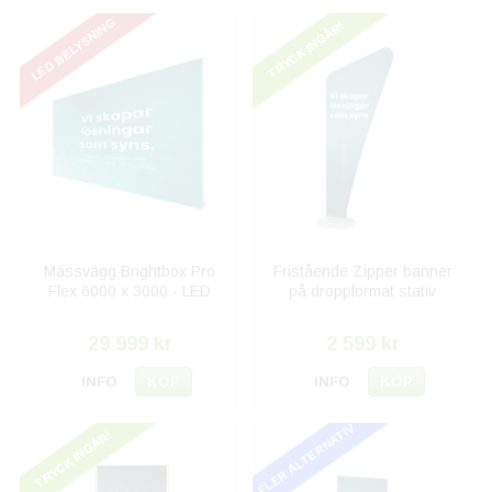
LED BELYSNING
TRYCK INGÅR!
Mässvägg Brightbox Pro
Fristående Zipper banner
Flex 6000 x 3000 - LED
på droppformat stativ
29 999 kr
2 599 kr
INFO
KÖP
INFO
KÖP
FLER ALTERNATIV
TRYCK INGÅR!