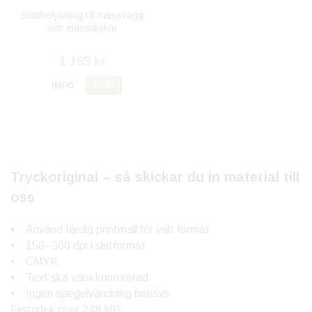
Sidobelysning till mässvägg
och mässdiskar
1 195 kr
INFO
KÖP
Tryckoriginal – så skickar du in material till
oss
• Använd färdig printmall för valt format
• 150–300 dpi i slutformat
• CMYK
• Text ska vara konturerad
• Ingen spegelvändning behövs
Filstorlek över 248 MB