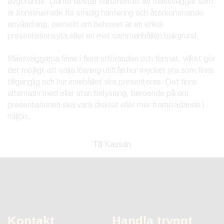
avgörande. Därför består sortimentet av mässväggar som
är konstruerade för smidig hantering och återkommande
användning, oavsett om behovet är en enkel
presentationsyta eller en mer sammanhållen bakgrund.
Mässväggarna finns i flera utföranden och format, vilket gör
det möjligt att välja lösning utifrån hur mycket yta som finns
tillgänglig och hur innehållet ska presenteras. Det finns
alternativ med eller utan belysning, beroende på om
presentationen ska vara diskret eller mer framträdande i
miljön.
Till Kassan
Kontakt
Handla tryggt