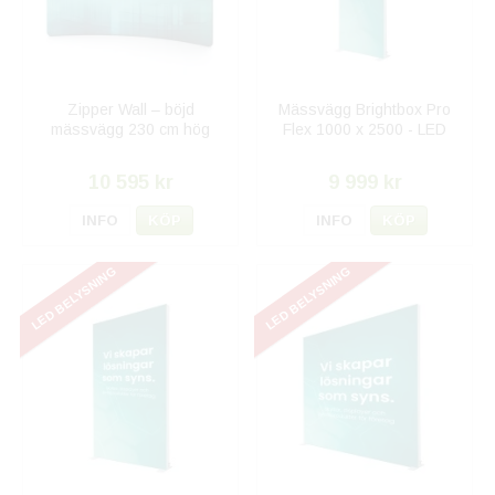
Zipper Wall – böjd
Mässvägg Brightbox Pro
mässvägg 230 cm hög
Flex 1000 x 2500 - LED
10 595 kr
9 999 kr
INFO
KÖP
INFO
KÖP
LED BELYSNING
LED BELYSNING