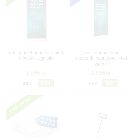
Fristående banner i trä med
Zipper-Banner Slim –
utbytbart tygmotiv
fristående bannerställ med
tygtryck
2 599 kr
2 699 kr
INFO
KÖP
INFO
KÖP
TRYCK INGÅR!