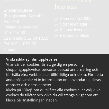
hos oss
Entréprodukter
(Bolagsnamn: Skyltab i
Online sedan 2009
Väst AB)
Stort eget lager
Telefontid vardagar:
Snabba leveranser
07.30-16.00
Faktura 30 dagar
Lunchstängt: 12.30-13.15
Tel:
020 - 10 57 95
E-post:
info@entreprodukter.se
Vi skräddarsyr din upplevelse
Vi använder cookies för att ge dig en personlig
shoppingupplevelse, personanpassad annonsering och
för hålla våra webbplatser tillförlitliga och säkra. För detta
ändamål samlar vi in information om användarna, deras
mönster och deras enheter.
Klicka på "Okej" om du tillåter alla cookies eller välj vilka
cookies du tillåter och vilka du vill stänga av genom att
klicka på "Inställningar" nedan.