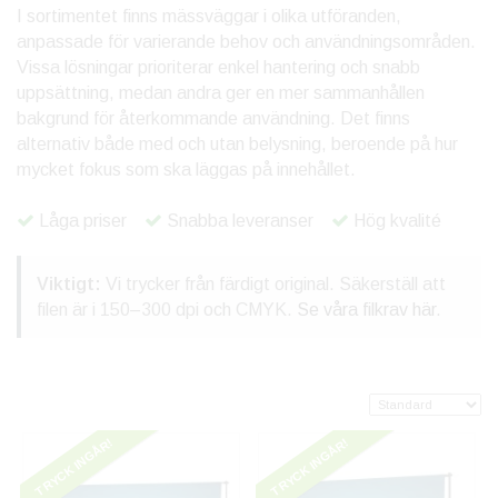
I sortimentet finns mässväggar i olika utföranden,
anpassade för varierande behov och användningsområden.
Vissa lösningar prioriterar enkel hantering och snabb
uppsättning, medan andra ger en mer sammanhållen
bakgrund för återkommande användning. Det finns
alternativ både med och utan belysning, beroende på hur
mycket fokus som ska läggas på innehållet.
Låga priser
Snabba leveranser
Hög kvalité
Viktigt:
Vi trycker från färdigt original. Säkerställ att
filen är i 150–300 dpi och CMYK.
Se våra filkrav här
.
TRYCK INGÅR!
TRYCK INGÅR!