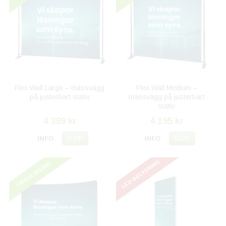
Flex Wall Large – mässvägg
Flex Wall Medium –
på justerbart stativ
mässvägg på justerbart
stativ
4 399 kr
4 195 kr
INFO
KÖP
INFO
KÖP
LED BELYSNING
TRYCK INGÅR!