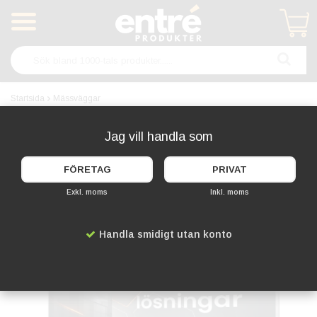
Produkten har blivit tillagd i varukorgen
Startsida
Mässväggar
Mässväggar
Jag vill handla som
FÖRETAG
PRIVAT
Exkl. moms
Inkl. moms
Handla smidigt utan konto