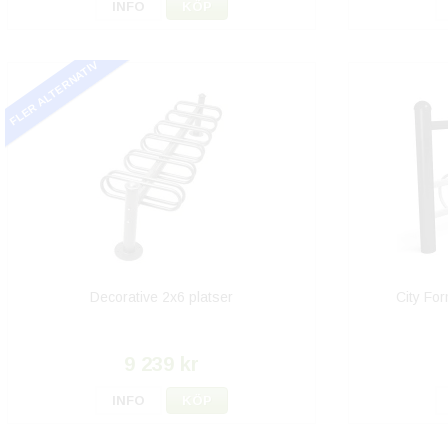
INFO
KÖP
FLER ALTERNATIV
Decorative 2x6 platser
City For
9 239 kr
INFO
KÖP