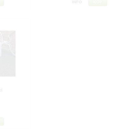
INFO
KÖP
el