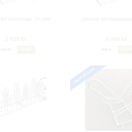
 400 Dubbelsidigt - 4 Cyklar
Cykelställ 400 Dubbelsidigt
2 839 kr
4 049 kr
INFO
KÖP
INFO
KÖP
BESTSELLER!