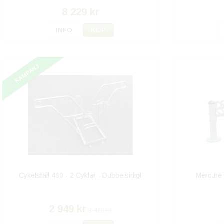
8 229 kr
INFO
KÖP
KAMPANJ
Cykelställ 460 - 2 Cyklar - Dubbelsidigt
Mercure 
2 949 kr
3 469 kr