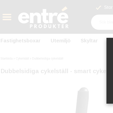
Stort
Fastighetsboxar
Utemiljö
Skyltar
S
Startsida
Cykelställ
Dubbelsidiga cykelställ
Dubbelsidiga cykelställ - smart cykelp