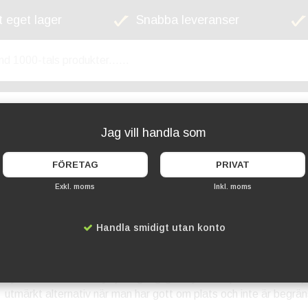
 eget lager
Snabba leveranser
kyltskåp
Lekplats
Cykelställ
Griffel
Jag vill handla som
FÖRETAG
PRIVAT
Exkl. moms
Inkl. moms
arkering
Handla smidigt utan konto
Dubbelsidiga cykelställ - optimal cykelparkering
Utforska vårt sortiment av dubbelsidiga cykelparkeringar som 
cykelställ kan du utnyttja tillgängligt utrymme optimalt och erbj
utmärkt alternativ när man har gott om plats och inte är begrä