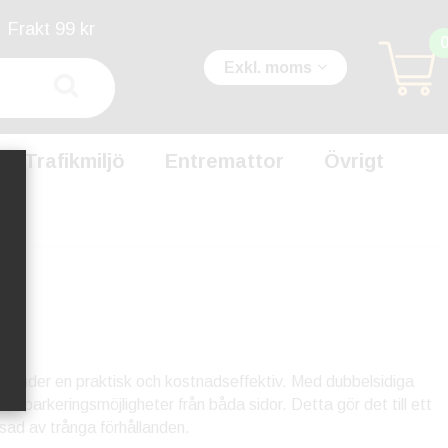
Frakt 99 kr
Exkl. moms
Trafikmiljö
Entremattor
Övrigt
erbjuder en praktisk och kostnadseffektiv. Med dubbelsidiga
uda parkeringsmöjligheter från båda sidor. Detta gör det till ett
nsad av trånga förhållanden.