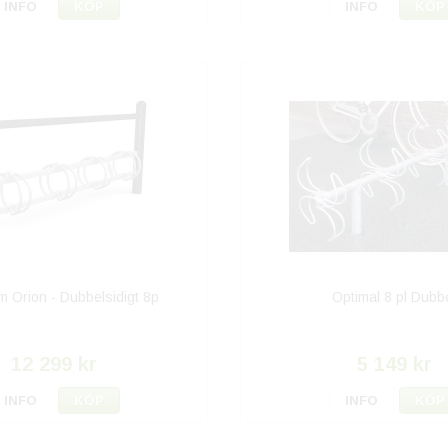
INFO
KÖP
INFO
KÖP
m Orion - Dubbelsidigt 8p
Optimal 8 pl Dubb
12 299 kr
5 149 kr
INFO
KÖP
INFO
KÖP