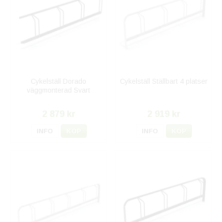
Cykelställ Dorado
Cykelställ Ställbart 4 platser
väggmonterad Svart
2 879 kr
2 919 kr
INFO
KÖP
INFO
KÖP