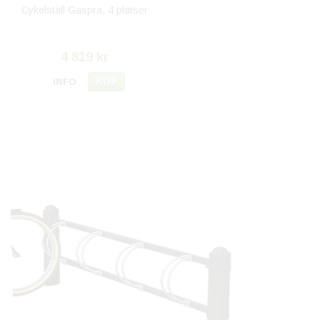
Cykelställ Gaspra, 4 platser
4 819 kr
INFO
KÖP