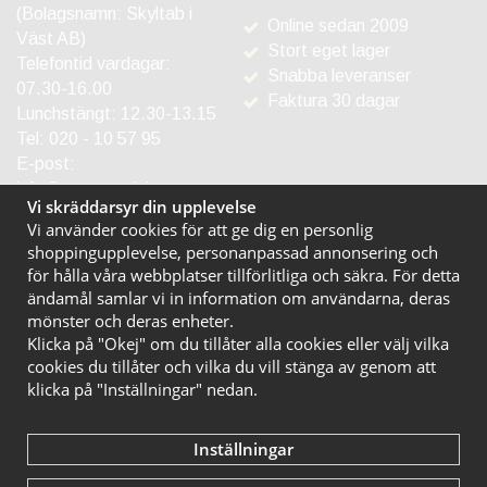
(Bolagsnamn: Skyltab i
Online sedan 2009
Väst AB)
Stort eget lager
Telefontid vardagar:
Snabba leveranser
07.30-16.00
Faktura 30 dagar
Lunchstängt: 12.30-13.15
Tel:
020 - 10 57 95
E-post:
info@entreprodukter.se
Vi skräddarsyr din upplevelse
Vi använder cookies för att ge dig en personlig
shoppingupplevelse, personanpassad annonsering och
för hålla våra webbplatser tillförlitliga och säkra. För detta
ändamål samlar vi in information om användarna, deras
mönster och deras enheter.
Klicka på "Okej" om du tillåter alla cookies eller välj vilka
cookies du tillåter och vilka du vill stänga av genom att
klicka på "Inställningar" nedan.
Inställningar