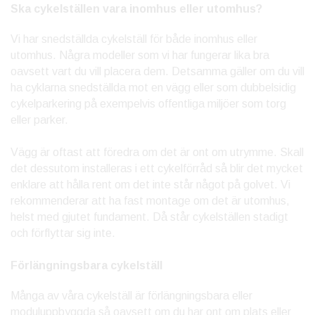
Ska cykelställen vara inomhus eller utomhus?
Vi har snedställda cykelställ för både inomhus eller
utomhus. Några modeller som vi har fungerar lika bra
oavsett vart du vill placera dem. Detsamma gäller om du vill
ha cyklarna snedställda mot en vägg eller som dubbelsidig
cykelparkering på exempelvis offentliga miljöer som torg
eller parker.
Vägg är oftast att föredra om det är ont om utrymme. Skall
det dessutom installeras i ett cykelförråd så blir det mycket
enklare att hålla rent om det inte står något på golvet. Vi
rekommenderar att ha fast montage om det är utomhus,
helst med gjutet fundament. Då står cykelställen stadigt
och förflyttar sig inte.
Förlängningsbara cykelställ
Många av våra cykelställ är förlängningsbara eller
moduluppbyggda så oavsett om du har ont om plats eller