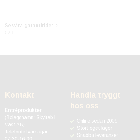
Se våra garantitider
02-L
Kontakt
Handla tryggt
hos oss
Entréprodukter
(Bolagsnamn: Skyltab i
Online sedan 2009
Väst AB)
Stort eget lager
Telefontid vardagar:
Snabba leveranser
07.30-16.00