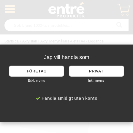
Produkten har blivit tillagd i varukorgen
Startsida
Akrylställ
Akryl Menyhållare A-ställ A4 - Liggande
KAMPANJ!
Jag vill handla som
FÖRETAG
PRIVAT
Exkl. moms
Inkl. moms
Handla smidigt utan konto