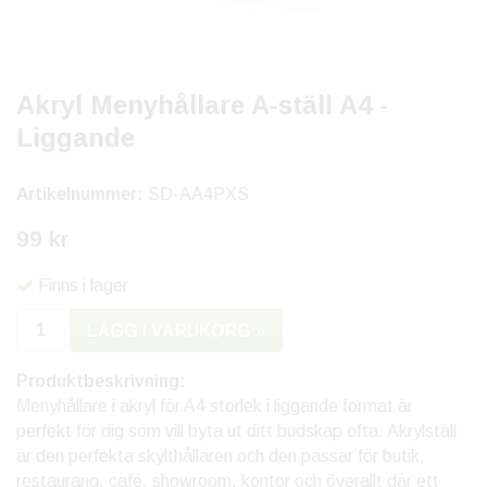
Akryl Menyhållare A-ställ A4 -
Liggande
Artikelnummer:
SD-AA4PXS
99 kr
Finns i lager
LÄGG I VARUKORG »
Produktbeskrivning:
Menyhållare i akryl för A4 storlek i liggande format är
perfekt för dig som vill byta ut ditt budskap ofta. Akrylställ
är den perfekta skylthållaren och den passar för butik,
restaurang, café, showroom, kontor och överallt där ett