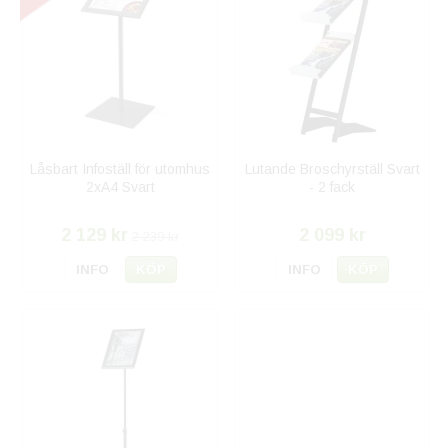
Låsbart Infoställ för utomhus
Lutande Broschyrställ Svart
2xA4 Svart
- 2 fack
2 129 kr
2 099 kr
2 239 kr
INFO
KÖP
INFO
KÖP