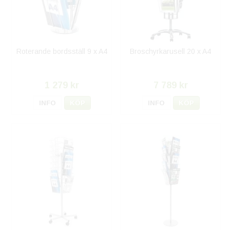
Roterande bordsställ 9 x A4
Broschyrkarusell 20 x A4
1 279 kr
7 789 kr
INFO
KÖP
INFO
KÖP