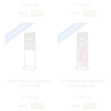
2 699 kr
2 259 kr
INFO
KÖP
INFO
KÖP
FLERA FÄRGER
FLERA FÄRGER
Affischställ med snäppramar
Stort dubbelsidigt affischställ
för A1 format
med snäppramar
2 699 kr
3 299 kr
INFO
KÖP
INFO
KÖP