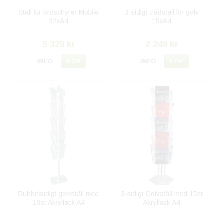
Ställ för broschyrer Mobile
3-sidigt trådställ för golv
32xA4
15xA4
5 329 kr
2 249 kr
INFO
KÖP
INFO
KÖP
Dubbelsidigt golvställ med
3-sidigt Golvställ med 15st
10st Akrylfack A4
Akrylfack A4