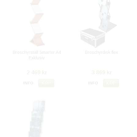
Broschyrställ Smarter A4
Broschyrdisk flex
Exklusiv
2 469 kr
3 869 kr
INFO
KÖP
INFO
KÖP