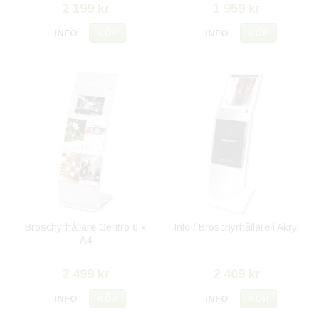
2 199 kr
1 959 kr
INFO
KÖP
INFO
KÖP
Broschyrhållare Centro 6 x
Info / Broschyrhållare i Akryl
A4
2 499 kr
2 409 kr
INFO
KÖP
INFO
KÖP