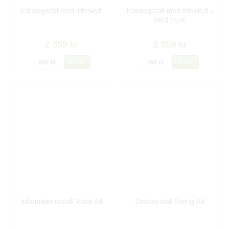
Katalogställ med infoskylt
Katalogställ med infoskylt -
Med tryck
2 359 kr
2 959 kr
INFO
KÖP
INFO
KÖP
Informationsställ Vista A4
Displayställ Swing A4