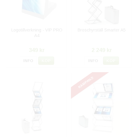
Logotillverkning - VIP PRO
Broschyrställ Smarter A5
A4
349 kr
2 249 kr
INFO
KÖP
INFO
KÖP
KAMPANJ!