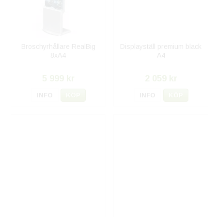
Broschyrhållare RealBig
Displayställ premium black
8xA4
A4
5 999 kr
2 059 kr
INFO
KÖP
INFO
KÖP