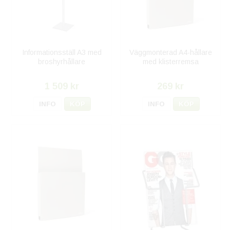
Informationsställ A3 med
Väggmonterad A4-hållare
broshyrhållare
med klisterremsa
1 509 kr
269 kr
INFO
KÖP
INFO
KÖP