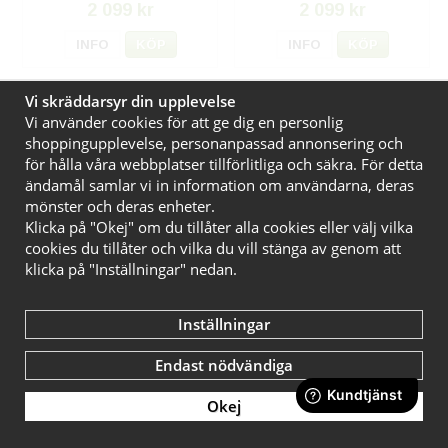
2 099 kr
2 099 kr
INFO
KÖP
INFO
KÖP
Vi skräddarsyr din upplevelse
KAMPANJ!
KAMPANJ!
Vi använder cookies för att ge dig en personlig
shoppingupplevelse, personanpassad annonsering och
för hålla våra webbplatser tillförlitliga och säkra. För detta
ändamål samlar vi in information om användarna, deras
mönster och deras enheter.
Klicka på "Okej" om du tillåter alla cookies eller välj vilka
cookies du tillåter och vilka du vill stänga av genom att
klicka på "Inställningar" nedan.
Broschyrfack Ambiente A3
Broschyrfack A3 Liggande
Inställningar
Stående
Endast nödvändiga
799 kr
799 kr
1 489 kr
1 359 kr
Filter
Okej
INFO
KÖP
INFO
KÖP