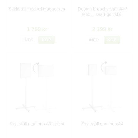
Skyltställ med A4 magnetram
Design broschyrställ A4 /
M65 – svart golvställ
1 799 kr
2 199 kr
INFO
KÖP
INFO
KÖP
Skyltställ utomhus A3 format
Skyltställ utomhus A4