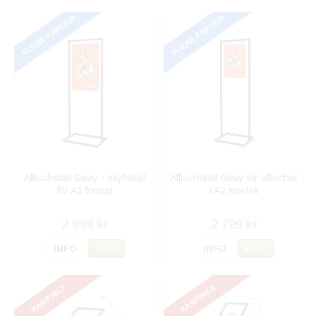
FLERA FÄRGER
FLERA FÄRGER
Affischställ Sway - skyltställ
Affischställ Sway för affischer
för A1 format
i A2 storlek
2 999 kr
2 799 kr
INFO
KÖP
INFO
KÖP
KAMPANJ!
KAMPANJ!