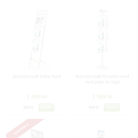
Broschyrställ Delta 3xA4
Broschyrställ Pyramid 6xA4
med plats för logo
1 499 kr
1 999 kr
INFO
KÖP
INFO
KÖP
KAMPANJ!