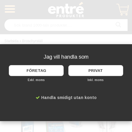
Produkten har blivit tillagd i varukorgen
Startsida
Broschyrställ
Hitta det perfekta broschyrstället
Jag vill handla som
hos Entreprodukter
FÖRETAG
PRIVAT
Exkl. moms
Inkl. moms
Handla smidigt utan konto