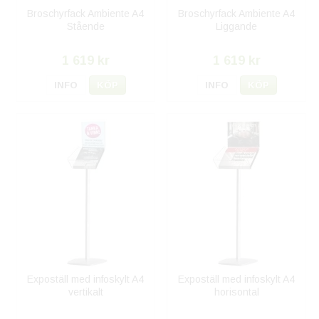
Broschyrfack Ambiente A4
Broschyrfack Ambiente A4
Stående
Liggande
1 619 kr
1 619 kr
INFO
KÖP
INFO
KÖP
Expoställ med infoskylt A4
Expoställ med infoskylt A4
vertikalt
horisontal