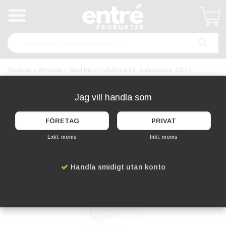
Produkten har blivit tillagd i varukorgen
Startsida
Akrylställ
Akryl Broschyrhållare för utomhusbruk 1/3 A4
Jag vill handla som
FÖRETAG
PRIVAT
Exkl. moms
Inkl. moms
Handla smidigt utan konto