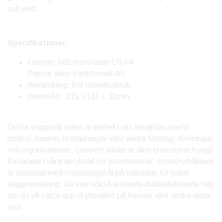
och vind.
Specifikationer:
Format: A65 motsvarar 1/3 A4
Passar även tryckformat A6
Användning: För utomhusbruk
Innermått: 215 x 111 x 31mm
Detta väggställ i plexi är perfekt att använda utanför
butiker, banker, restauranger eller andra företag, föreningar
och organisationer. Oavsett väder är dina broschyrer tryggt
förvarade i våra akrylställ för utomhusbruk! Broschyrhållaren
är utrustad med monteringshål på baksidan för enkel
väggmontering. Du kan också använda dubbelhäftande tejp
om du vill sätta upp skyltstället på fönster eller andra släta
ytor.