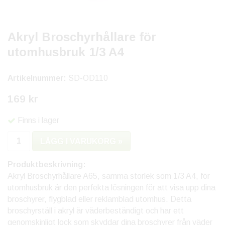
Akryl Broschyrhållare för
utomhusbruk 1/3 A4
Artikelnummer:
SD-OD110
169 kr
Finns i lager
LÄGG I VARUKORG »
Produktbeskrivning:
Akryl Broschyrhållare A65, samma storlek som 1/3 A4, för
utomhusbruk är den perfekta lösningen för att visa upp dina
broschyrer, flygblad eller reklamblad utomhus. Detta
broschyrställ i akryl är väderbeständigt och har ett
genomskinligt lock som skyddar dina broschyrer från väder