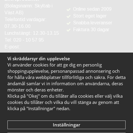
(Bolagsnamn: Skyltab i
Online sedan 2009
Väst AB)
Stort eget lager
Telefontid vardagar:
Snabba leveranser
07.30-16.00
Faktura 30 dagar
Lunchstängt: 12.30-13.15
Tel:
020 - 10 57 95
E-post:
info@entreprodukter.se
Vi skräddarsyr din upplevelse
Vi använder cookies för att ge dig en personlig
shoppingupplevelse, personanpassad annonsering och
för hålla våra webbplatser tillförlitliga och säkra. För detta
ändamål samlar vi in information om användarna, deras
mönster och deras enheter.
Klicka på "Okej" om du tillåter alla cookies eller välj vilka
cookies du tillåter och vilka du vill stänga av genom att
klicka på "Inställningar" nedan.
Inställningar