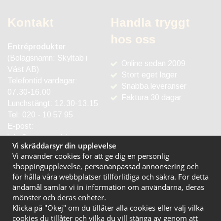
Kontakt
Handla tryggt
hos oss
Entréprodukter
(Bolagsnamn: Skyltab i
Online sedan 2009
Väst AB)
Stort eget lager
Telefontid vardagar:
Snabba leveranser
07.30-16.00
Faktura 30 dagar
Lunchstängt: 12.30-13.15
Tel:
020 - 10 57 95
E-post:
info@entreprodukter.se
Vi skräddarsyr din upplevelse
Vi använder cookies för att ge dig en personlig
shoppingupplevelse, personanpassad annonsering och
för hålla våra webbplatser tillförlitliga och säkra. För detta
ändamål samlar vi in information om användarna, deras
mönster och deras enheter.
Klicka på "Okej" om du tillåter alla cookies eller välj vilka
cookies du tillåter och vilka du vill stänga av genom att