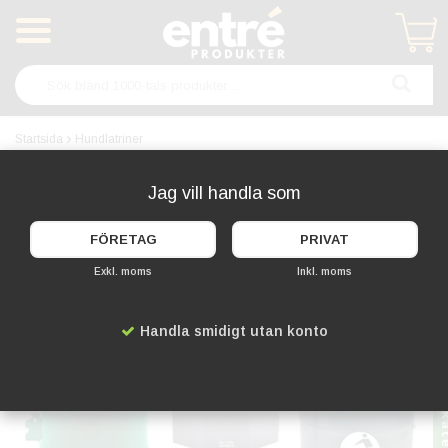
Produkten har blivit tillagd i varukorgen
Startsida
Hundlatriner
Hundlatrin för hundbajspåsar
Jag vill handla som
Kampanjvaror i d
FÖRETAG
PRIVAT
Exkl. moms
Inkl. moms
Handla smidigt utan konto