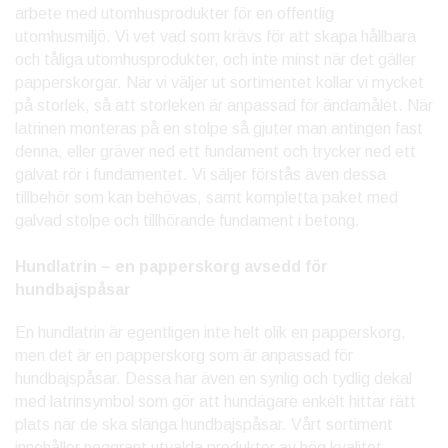
arbete med utomhusprodukter för en offentlig
utomhusmiljö. Vi vet vad som krävs för att skapa hållbara
och tåliga utomhusprodukter, och inte minst när det gäller
papperskorgar. När vi väljer ut sortimentet kollar vi mycket
på storlek, så att storleken är anpassad för ändamålet. När
latrinen monteras på en stolpe så gjuter man antingen fast
denna, eller gräver ned ett fundament och trycker ned ett
galvat rör i fundamentet. Vi säljer förstås även dessa
tillbehör som kan behövas, samt kompletta paket med
galvad stolpe och tillhörande fundament i betong.
Hundlatrin – en papperskorg avsedd för
hundbajspåsar
En hundlatrin är egentligen inte helt olik en papperskorg,
men det är en papperskorg som är anpassad för
hundbajspåsar. Dessa har även en synlig och tydlig dekal
med latrinsymbol som gör att hundägare enkelt hittar rätt
plats när de ska slänga hundbajspåsar. Vårt sortiment
innehåller noggrant utvalda produkter av hög kvalitet.