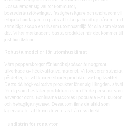
Dessa lämpar sig väl för kommuner,
bostadsrättsföreningar, fastighetsägare och andra som vill
erbjuda hundägare en plats att slänga hundbajspåsen – och
samtidigt skapa en trivsam utomhusmiljö för alla som vistas
där. Vi har marknadens bästa produkter när det kommer till
just hundlatriner.
Robusta modeller för utomhusklimat
Våra papperskorgar för hundbajspåsar är noggrant
tillverkade av högkvalitativa material. Vi fokuserar ständigt
på detta, för att kunna erbjuda produkter av hög kvalitet.
Detta då högkvalitativa produkter lönar sig i längden, såväl
för dig som beställer produkterna som för de personer som
använder dem. Behållarna lackeras i populära RAL-kulörer
och behagliga nyanser. Dessutom finns de alltid som
lagervara för att kunna levereras från oss direkt.
Hundlatrin för rena ytor