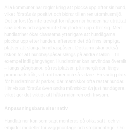
Alla kommuner har regler kring att plocka upp efter sin hund,
vilket förstås är positivt och bidrar till en ren utomhusmiljö.
Det är förstås inte trevligt för någon när hunden har uträttat
sina behov och ägaren inte har plockat upp efter sig. Med
hundlatriner ökar chanserna ytterligare att hundägarna
plockar upp efter hunden, eftersom det då finns lämpliga
platser att slänga hundbajspåsen. Detta minskar också
risken för att hundbajspåsar slängs på andra ställen – till
exempel intill gångvägar. Hundlatriner kan användas överallt
– längs gångbanor, på rastplatser, på innergårdar, längs
promenadstråk, vid trottoarer och så vidare. En vanlig plats
för hundlatriner är parker, där människor ofta rastar hundar.
Här vistas förstås även andra människor än just hundägare,
vilket gör det viktigt att hålla miljön ren och trivsam.
Anpassningsbara alternativ
Hundlatriner kan som sagt monteras på olika sätt, och vi
erbjuder modeller för väggmontage och stolpmontage. Om