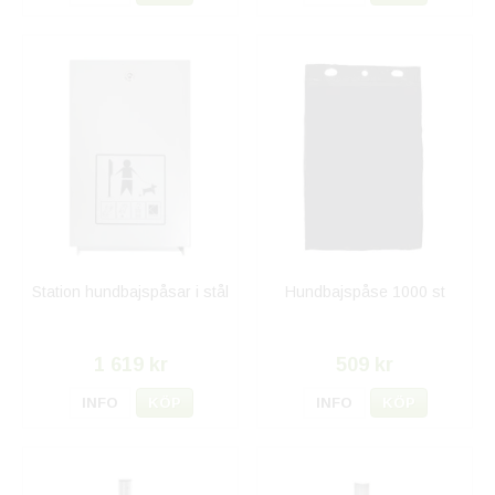
Station hundbajspåsar i stål
Hundbajspåse 1000 st
1 619 kr
509 kr
INFO
KÖP
INFO
KÖP