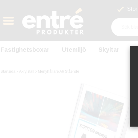
Stort
Fastighetsboxar
Utemiljö
Skyltar
S
Startsida
Akrylställ
Menyhållare A6 Stående