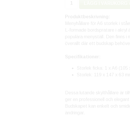
LÄGG I VARUKORG 
Produktbeskrivning:
Menyhållare för A6 storlek i ståe
L-formade bordspratare i akryl 
populära menyställ. Den finns i
överallt där ett budskap behöver
Specifikationer:
Storlek ficka: 1 x A6 (10
Storlek: 119 x 147 x 63 
Dessa lutande skylthållare är til
ger en professionell och elegant
Budskapet kan enkelt och smidig
ändringar.