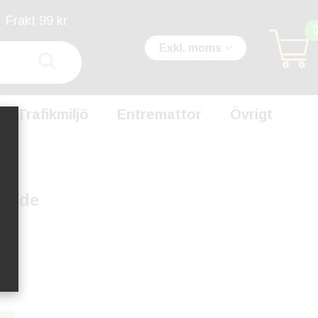
Frakt 99 kr
Exkl. moms
Trafikmiljö
Entremattor
Övrigt
ående