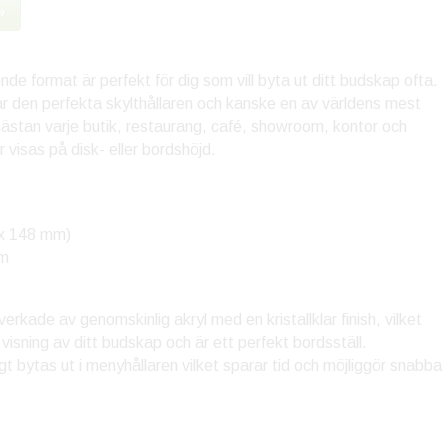
»
nde format är perfekt för dig som vill byta ut ditt budskap ofta.
är den perfekta skylthållaren och kanske en av världens mest
 nästan varje butik, restaurang, café, showroom, kontor och
 visas på disk- eller bordshöjd.
5 x 148 mm)
mm
lverkade av genomskinlig akryl med en kristallklar finish, vilket
 visning av ditt budskap och är ett perfekt bordsställ.
t bytas ut i menyhållaren vilket sparar tid och möjliggör snabba