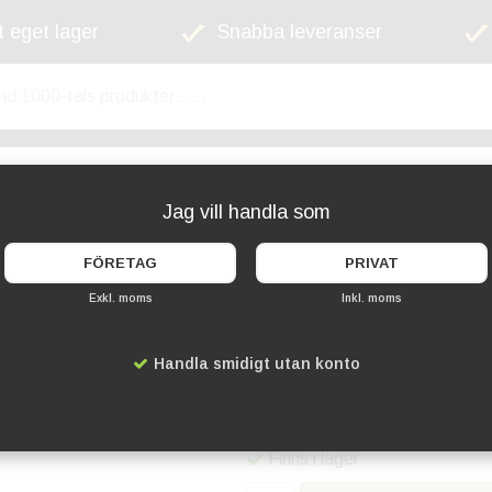
 eget lager
Snabba leveranser
kyltskåp
Lekplats
Cykelställ
Griffel
Jag vill handla som
FÖRETAG
PRIVAT
Exkl. moms
Inkl. moms
Menyhållare A6 St
Handla smidigt utan konto
Artikelnummer:
SD-LA6P
49 kr
Finns i lager