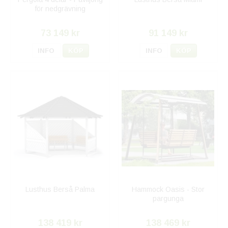
för nedgrävning
73 149 kr
91 149 kr
INFO
KÖP
INFO
KÖP
Lusthus Berså Palma
Hammock Oasis - Stor
pargunga
138 419 kr
138 469 kr