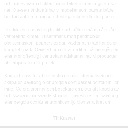
och njut av varm choklad under taket medan regnet öser
ner. Oavsett ändamål har vi modeller som passar både
bostadsrättsföreningar, offentliga miljöer eller lekparker.
Produkterna är av hög kvalité och håller i många år i vårt
varierande klimat. Tillsammans med
parkmöbler
,
planteringskärl, papperskorgar, växter och träd har du en
komplett park. Oavsett om det är en liten på innergården
eller stor offentlig i centrala stadskärnan har vi produkter
att erbjuda för ditt projekt.
Kontakta oss för att utforska de olika alternativen och
skapa en paviljong eller pergola som passar perfekt in i er
miljö. Ge era grannar och besökare en plats att koppla av
och skapa minnesvärda stunder – investera i en paviljong
eller pergola och låt er utomhusmiljö blomstra året om.
Till Kassan