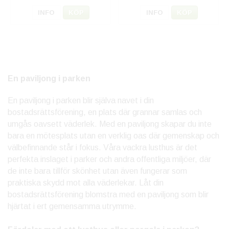
INFO
KÖP
INFO
KÖP
En paviljong i parken
En paviljong i parken blir själva navet i din
bostadsrättsförening, en plats där grannar samlas och
umgås oavsett väderlek. Med en paviljong skapar du inte
bara en mötesplats utan en verklig oas där gemenskap och
välbefinnande står i fokus. Våra vackra lusthus är det
perfekta inslaget i parker och andra offentliga miljöer, där
de inte bara tillför skönhet utan även fungerar som
praktiska skydd mot alla väderlekar. Låt din
bostadsrättsförening blomstra med en paviljong som blir
hjärtat i ert gemensamma utrymme.