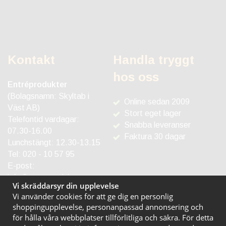
Kontakt
Handla tryggt
hos oss
Entréprodukter
(Bolagsnamn: Skyltab i
Online sedan 2009
Väst AB)
Stort eget lager
Telefontid vardagar:
Snabba leveranser
07.30-16.00
Faktura 30 dagar
Lunchstängt: 12.30-13.15
Tel:
020 - 10 57 95
E-post:
info@entreprodukter.se
Vi skräddarsyr din upplevelse
Vi använder cookies för att ge dig en personlig
shoppingupplevelse, personanpassad annonsering och
för hålla våra webbplatser tillförlitliga och säkra. För detta