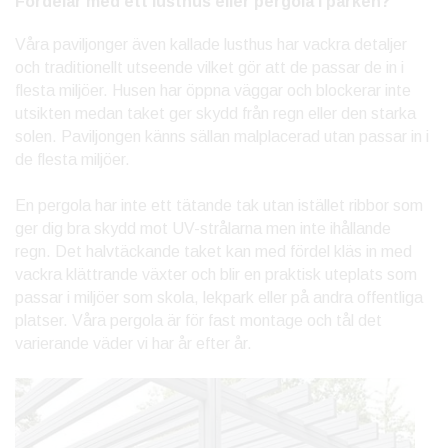
Fördelar med ett lusthus eller pergola i parken?
Våra paviljonger även kallade lusthus har vackra detaljer
och traditionellt utseende vilket gör att de passar de in i
flesta miljöer. Husen har öppna väggar och blockerar inte
utsikten medan taket ger skydd från regn eller den starka
solen. Paviljongen känns sällan malplacerad utan passar in i
de flesta miljöer.
En pergola har inte ett tätande tak utan istället ribbor som
ger dig bra skydd mot UV-strålarna men inte ihållande
regn. Det halvtäckande taket kan med fördel kläs in med
vackra klättrande växter och blir en praktisk uteplats som
passar i miljöer som skola, lekpark eller på andra offentliga
platser. Våra pergola är för fast montage och tål det
varierande väder vi har år efter år.