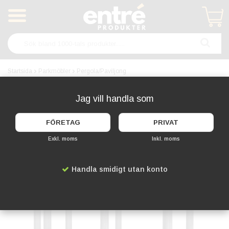
Produkten har blivit tillagd i varukorgen
Startsida
Parkmöbler
Pergola/Paviljong
Paviljong och pergola - offentlig
Jag vill handla som
miljö
FÖRETAG
PRIVAT
Exkl. moms
Inkl. moms
Handla smidigt utan konto