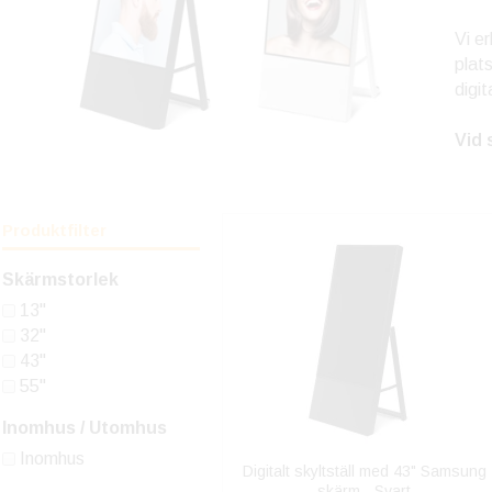
Vi e
plat
digi
Vid 
Produktfilter
Skärmstorlek
13"
32"
43"
55"
Inomhus / Utomhus
Inomhus
Digitalt skyltställ med 43" Samsung
skärm - Svart