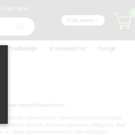
Frakt 99 kr
Exkl. moms
Trafikmiljö
Entremattor
Övrigt
som fångar uppmärksamheten!
amkant med din reklamstrategi. På entreprodukter.se erbjuder
ar med sin kvalitet, utan även garanterar pålitlig drift. Med
er att fånga uppmärksamheten hos dina målgrupper.