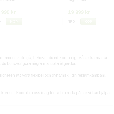
 999 kr
19 999 kr
O
KÖP
INFO
KÖP
trömmen skulle gå, behöver du inte oroa dig. Våra skärmar är
tt du behöver göra några manuella åtgärder.
jligheten att vara flexibel och dynamisk i din reklamkampanj.
kter.se. Kontakta oss idag för att ta reda på hur vi kan hjälpa