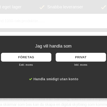
 eget lager
Snabba leveranser
kyltskåp
Lekplats
Cykelställ
Griffel
Jag vill handla som
FÖRETAG
PRIVAT
Exkl. moms
Inkl. moms
mhet
Handla smidigt utan konto
tala reklamskyltar - Digitala gatuställ och gatupratare 
värld där digitala budskap tar över, är det viktigt att ligga i fr
igitala bildvisningsskärmarna från Samsung, som inte bara imponer
a skärmar som bas kan du skapa en digital skyltning som komm