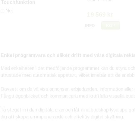
Touchfunktion
Nej
19 569 kr
INFO
KÖP
Enkel programvara och säker drift med våra digitala rekl
Med enkelheten i det medföljande programmet kan du styra och a
utrustade med automatisk uppstart, vilket innebär att de snabb
Oavsett om du vill visa annonser, erbjudanden, information eller 
Fånga ögonblicket och kommunicera med kraftfulla visuella bud
Ta steget in i den digitala eran och låt dina budskap lysa upp g
dig att skapa en imponerande och effektiv digital skyltning.