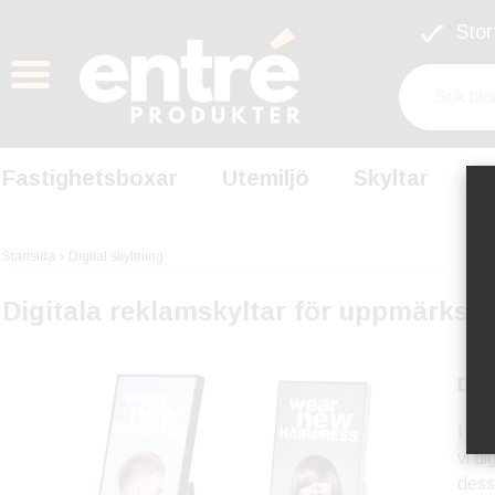
Stort
Fastighetsboxar
Utemiljö
Skyltar
S
Startsida
Digital skyltning
Digitala reklamskyltar för uppmärksa
Digi
I en 
vi d
dess