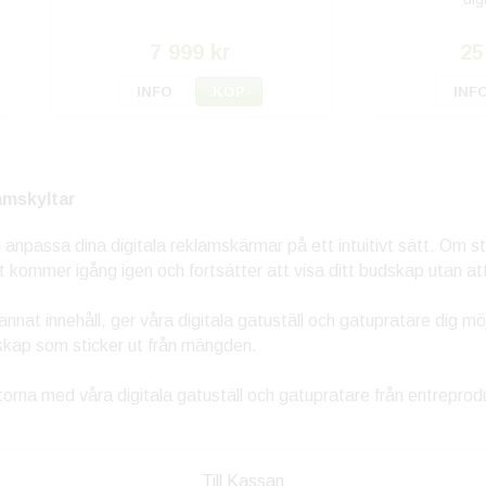
7 999 kr
25
INFO
KÖP
INF
amskyltar
npassa dina digitala reklamskärmar på ett intuitivt sätt. Om s
t kommer igång igen och fortsätter att visa ditt budskap utan a
annat innehåll, ger våra digitala gatuställ och gatupratare dig mö
skap som sticker ut från mängden.
atorna med våra digitala gatuställ och gatupratare från entreprodu
Till Kassan