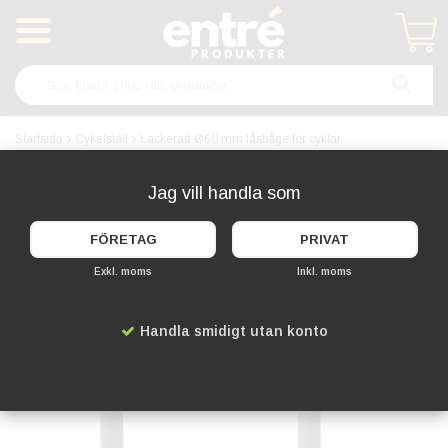
Produkten har blivit tillagd i varukorgen
Startsida
Cykelställ
Lackerad Ø60 mm låsbåge för cyklar
FLER ALTERNATIV
Jag vill handla som
FÖRETAG
PRIVAT
Exkl. moms
Inkl. moms
Handla smidigt utan konto