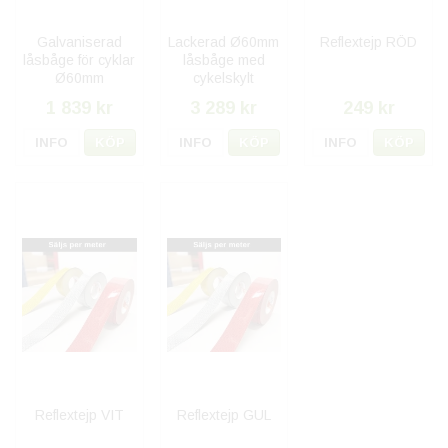
Galvaniserad
Lackerad Ø60mm
Reflextejp RÖD
låsbåge för cyklar
låsbåge med
Ø60mm
cykelskylt
1 839 kr
3 289 kr
249 kr
INFO
KÖP
INFO
KÖP
INFO
KÖP
Reflextejp VIT
Reflextejp GUL