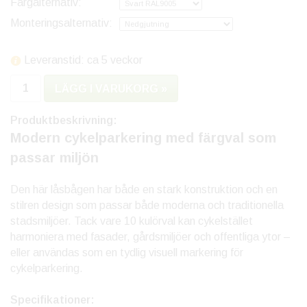
Färgalternativ:
Monteringsalternativ:
Leveranstid: ca 5 veckor
LÄGG I VARUKORG »
Produktbeskrivning:
Modern cykelparkering med färgval som
passar miljön
Den här låsbågen har både en stark konstruktion och en
stilren design som passar både moderna och traditionella
stadsmiljöer. Tack vare 10 kulörval kan cykelstället
harmoniera med fasader, gårdsmiljöer och offentliga ytor –
eller användas som en tydlig visuell markering för
cykelparkering.
Specifikationer: