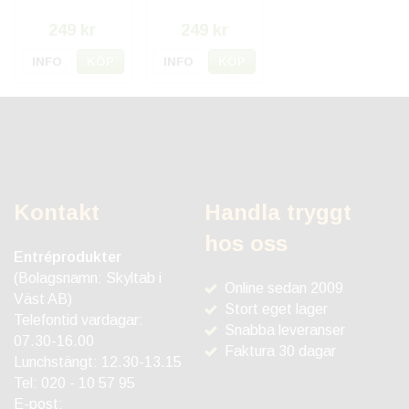
249 kr
249 kr
INFO
KÖP
INFO
KÖP
Kontakt
Handla tryggt
hos oss
Entréprodukter
(Bolagsnamn: Skyltab i
Online sedan 2009
Väst AB)
Stort eget lager
Telefontid vardagar:
Snabba leveranser
07.30-16.00
Faktura 30 dagar
Lunchstängt: 12.30-13.15
Tel:
020 - 10 57 95
E-post: