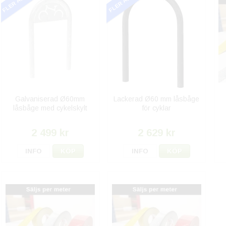
Galvaniserad Ø60mm
Lackerad Ø60 mm låsbåge
låsbåge med cykelskylt
för cyklar
2 499 kr
2 629 kr
INFO
KÖP
INFO
KÖP