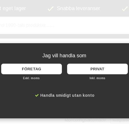
 eget lager
Snabba leveranser
kyltskåp
Lekplats
Cykelställ
Griffel
Jag vill handla som
FÖRETAG
PRIVAT
Exkl. moms
Inkl. moms
Galvaniserad låsb
Handla smidigt utan konto
Artikelnummer:
PC-201050
1 839 kr
Monteringsalternativ: