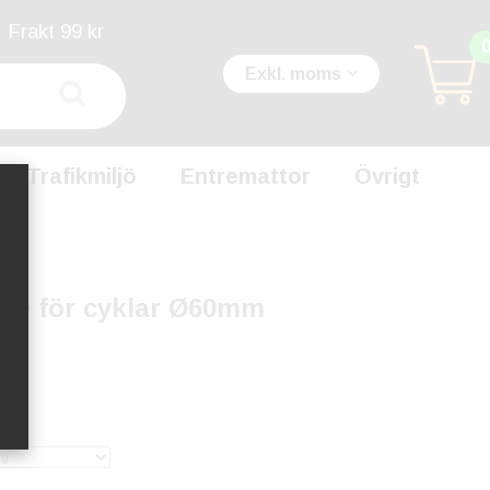
Frakt 99 kr
Exkl. moms
Trafikmiljö
Entremattor
Övrigt
åge för cyklar Ø60mm