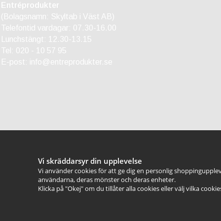
Entréprodukter
(Bolagsnamn: Skyltab i Väst AB)
Telefontid vardagar: 07.30-16.00
Lunchstängt: 12.30-13.15
Tel:
020 - 10 57 95
E-post:
info@entreprodukter.se
Vi skräddarsyr din upplevelse
Vi använder cookies för att ge dig en personlig shoppingupplev
användarna, deras mönster och deras enheter.
Klicka på "Okej" om du tillåter alla cookies eller välj vilka cooki