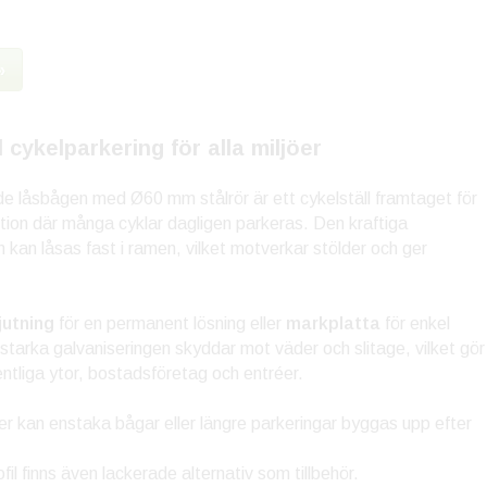
»
 cykelparkering för alla miljöer
e låsbågen med Ø60 mm stålrör är ett cykelställ framtaget för
tion där många cyklar dagligen parkeras. Den kraftiga
n kan låsas fast i ramen, vilket motverkar stölder och ger
jutning
för en permanent lösning eller
markplatta
för enkel
tstarka galvaniseringen skyddar mot väder och slitage, vilket gör
ntliga ytor, bostadsföretag och entréer.
er kan enstaka bågar eller längre parkeringar byggas upp efter
fil finns även lackerade alternativ som tillbehör.