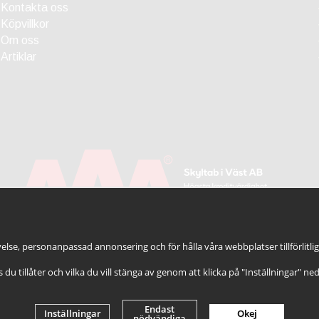
Kontakta oss
Köpvillkor
Om oss
Artiklar
else, personanpassad annonsering och för hålla våra webbplatser tillförlitli
es du tillåter och vilka du vill stänga av genom att klicka på "Inställningar" ne
Endast
Inställningar
Okej
nödvändiga