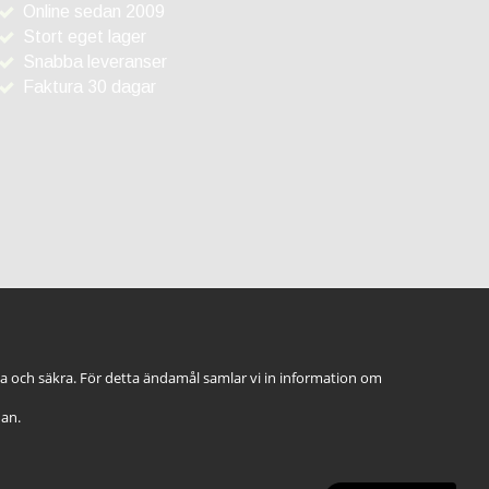
Online sedan 2009
Stort eget lager
Snabba leveranser
Faktura 30 dagar
ga och säkra. För detta ändamål samlar vi in information om
dan.