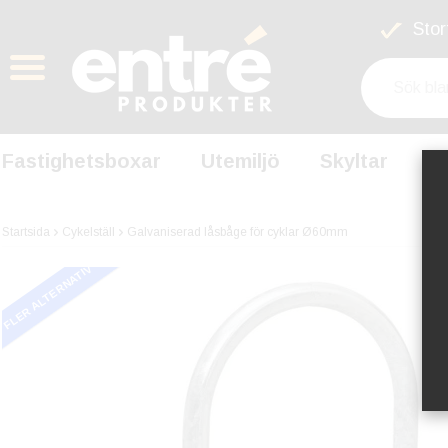
Stort
Fastighetsboxar
Utemiljö
Skyltar
S
Startsida
Cykelställ
Galvaniserad låsbåge för cyklar Ø60mm
FLER ALTERNATIV