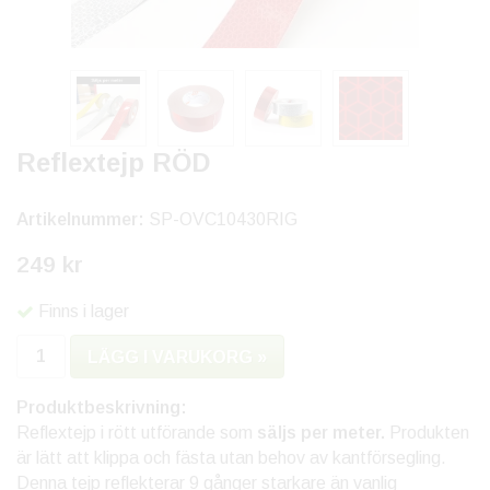
Reflextejp RÖD
Artikelnummer:
SP-OVC10430RIG
249 kr
Finns i lager
LÄGG I VARUKORG »
Produktbeskrivning:
Reflextejp i rött utförande som
säljs per meter.
Produkten
är lätt att klippa och fästa utan behov av kantförsegling.
Denna tejp reflekterar 9 gånger starkare än vanlig