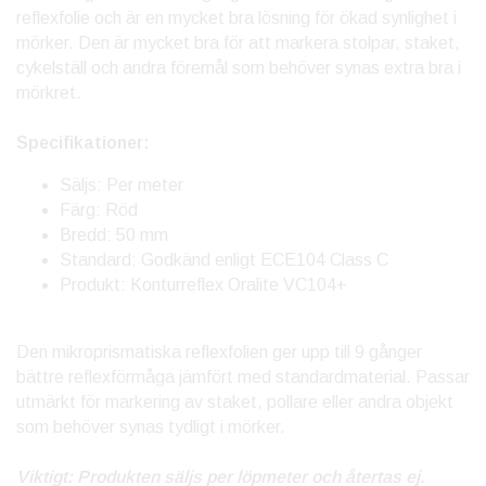
reflexfolie och är en mycket bra lösning för ökad synlighet i
mörker. Den är mycket bra för att markera stolpar, staket,
cykelställ och andra föremål som behöver synas extra bra i
mörkret.
Specifikationer:
Säljs: Per meter
Färg: Röd
Bredd: 50 mm
Standard: Godkänd enligt ECE104 Class C
Produkt: Konturreflex Oralite VC104+
Den mikroprismatiska reflexfolien ger upp till 9 gånger
bättre reflexförmåga jämfört med standardmaterial. Passar
utmärkt för markering av staket, pollare eller andra objekt
som behöver synas tydligt i mörker.
Viktigt: Produkten säljs per löpmeter och återtas ej.