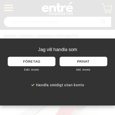
Produkten har blivit tillagd i varukorgen
Startsida
Cykelställ
Cykelpollare
Reflextejp RÖD
Jag vill handla som
FÖRETAG
PRIVAT
Exkl. moms
Inkl. moms
Handla smidigt utan konto