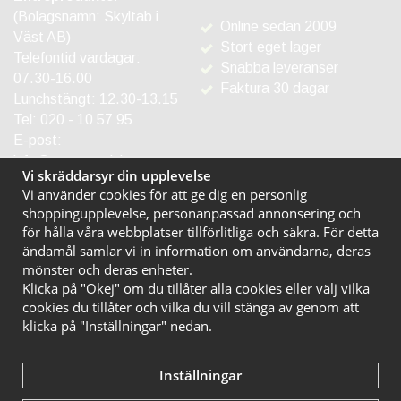
(Bolagsnamn: Skyltab i
Online sedan 2009
Väst AB)
Stort eget lager
Telefontid vardagar:
Snabba leveranser
07.30-16.00
Faktura 30 dagar
Lunchstängt: 12.30-13.15
Tel:
020 - 10 57 95
E-post:
info@entreprodukter.se
Vi skräddarsyr din upplevelse
Vi använder cookies för att ge dig en personlig
shoppingupplevelse, personanpassad annonsering och
för hålla våra webbplatser tillförlitliga och säkra. För detta
ändamål samlar vi in information om användarna, deras
mönster och deras enheter.
Klicka på "Okej" om du tillåter alla cookies eller välj vilka
cookies du tillåter och vilka du vill stänga av genom att
klicka på "Inställningar" nedan.
Inställningar