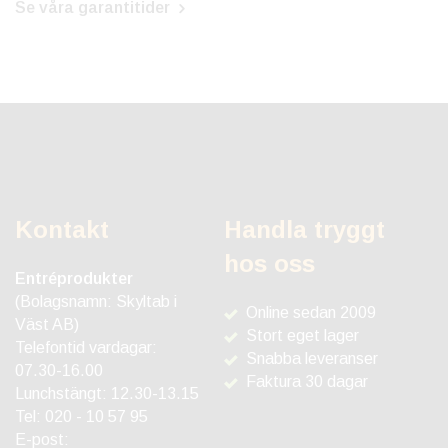
Se våra garantitider
Kontakt
Handla tryggt
hos oss
Entréprodukter
(Bolagsnamn: Skyltab i
Online sedan 2009
Väst AB)
Stort eget lager
Telefontid vardagar:
Snabba leveranser
07.30-16.00
Faktura 30 dagar
Lunchstängt: 12.30-13.15
Tel:
020 - 10 57 95
E-post: