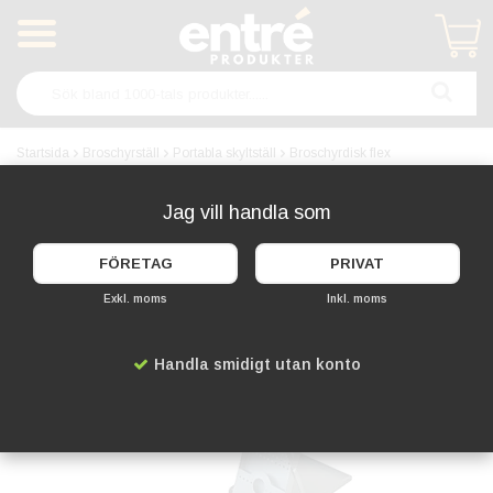
Produkten har blivit tillagd i varukorgen
Startsida
Broschyrställ
Portabla skyltställ
Broschyrdisk flex
Jag vill handla som
FÖRETAG
PRIVAT
Exkl. moms
Inkl. moms
Handla smidigt utan konto