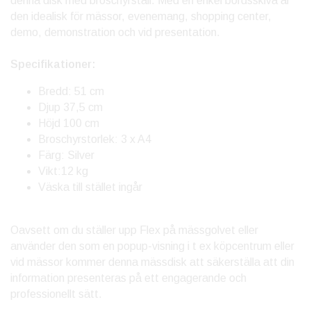
denna disk med broschyrställ. Med en enkel bordsskiva är
den idealisk för mässor, evenemang, shopping center,
demo, demonstration och vid presentation.
Specifikationer:
Bredd: 51 cm
Djup 37,5 cm
Höjd 100 cm
Broschyrstorlek: 3 x A4
Färg: Silver
Vikt:12 kg
Väska till stället ingår
Oavsett om du ställer upp Flex på mässgolvet eller
använder den som en popup-visning i t ex köpcentrum eller
vid mässor kommer denna mässdisk att säkerställa att din
information presenteras på ett engagerande och
professionellt sätt.