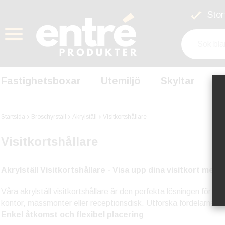
Stort
Fastighetsboxar
Utemiljö
Skyltar
S
Startsida
Broschyrställ
Akrylställ
Visitkortshållare
Visitkortshållare
Akrylställ Visitkortshållare - Visa upp dina visitkort med s
Våra akrylställ visitkortshållare är den perfekta lösningen för at
kontor, mässmonter eller receptionsdisk. Utforska fördelarna med
Enkel åtkomst och flexibel placering