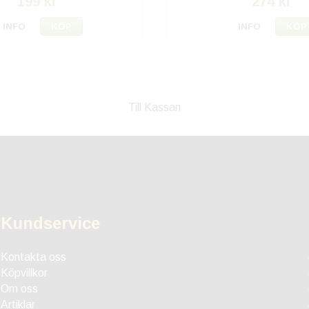
199 kr
274 kr
INFO
KÖP
INFO
KÖP
Till Kassan
Kundservice
Kontakta oss
Köpvillkor
Om oss
Artiklar