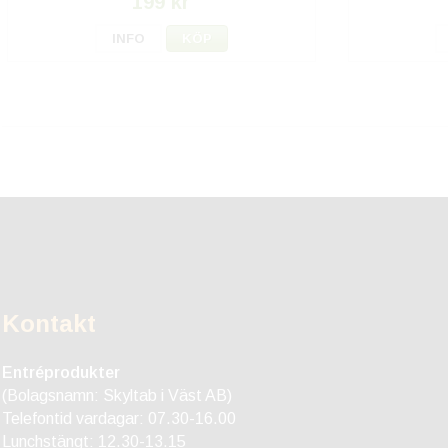
199 kr
INFO
KÖP
Kontakt
Entréprodukter
(Bolagsnamn: Skyltab i Väst AB)
Telefontid vardagar: 07.30-16.00
Lunchstängt: 12.30-13.15