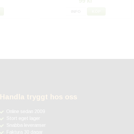
99 kr
INFO
KÖP
Handla tryggt hos oss
Online sedan 2009
Stort eget lager
Snabba leveranser
Faktura 30 dagar