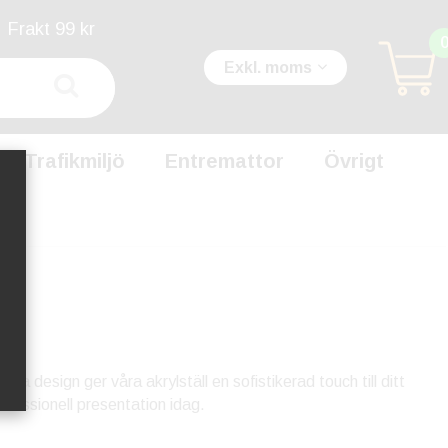
Frakt 99 kr
Exkl. moms
Trafikmiljö
Entremattor
Övrigt
ta design ger våra akrylställ en sofistikerad touch till ditt
ofessionell presentation idag.