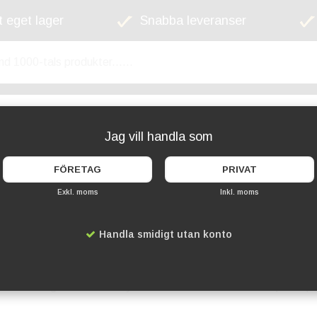
 eget lager
Snabba leveranser
kyltskåp
Lekplats
Cykelställ
Griffel
Jag vill handla som
FÖRETAG
PRIVAT
Exkl. moms
Inkl. moms
Handla smidigt utan konto
til
t visa upp dina visitkort med stil och elegans. Med deras transparen
 våra högkvalitativa akrylställ visitkortshållare och skapa en pr