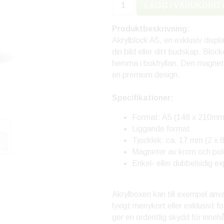
LÄGG I VARUKORG 
Produktbeskrivning:
Akrylblock A5, en exklusiv displa
din bild eller ditt budskap. Bloc
hemma i bokhyllan. Den magnetisk
en premium design.
Specifikationer:
Format: A5 (148 x 210mm
Liggande format
Tjocklek: ca. 17 mm (2 x 
Magneter av krom och pol
Enkel- eller dubbelsidig e
Akrylboxen kan till exempel anvä
lyxigt menykort eller exklusivt f
ger en ordentlig skydd för inneh