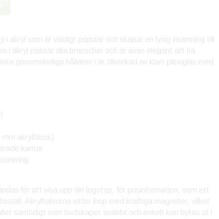
»
y i akryl som är väldigt populär och skapar en lyxig inramning till
ken i akryl passar alla branscher och är även elegant att ha
a genomskinliga hållaren i är tillverkad av klart plexiglas med
)
8 mm akrylblock)
erade kanter
xponering
ndas för att visa upp din logotyp, för prisinformation, som ett
otoställ. Akrylhalvorna sitter ihop med kraftiga magneter, vilket
ållet samtidigt som budskapet snabbt och enkelt kan bytas ut i