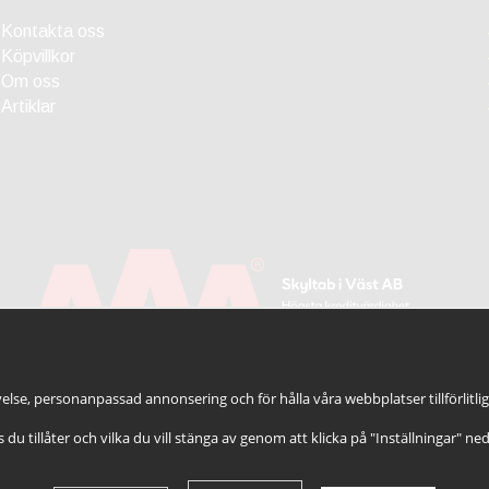
Kontakta oss
Köpvillkor
Om oss
Artiklar
else, personanpassad annonsering och för hålla våra webbplatser tillförlitli
es du tillåter och vilka du vill stänga av genom att klicka på "Inställningar" ne