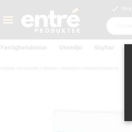
Stort
Fastighetsboxar
Utemiljö
Skyltar
S
Startsida
Broschyrställ
Akrylställ
Akrylställ A5
Akrylblock Exklusiv A5