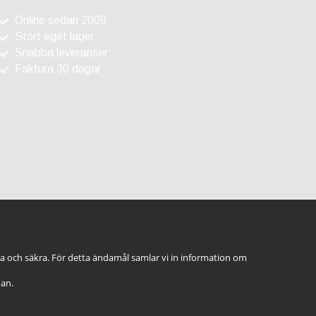
Online sedan 2009
Stort eget lager
Snabba leveranser
Faktura 30 dagar
ga och säkra. För detta ändamål samlar vi in information om
dan.