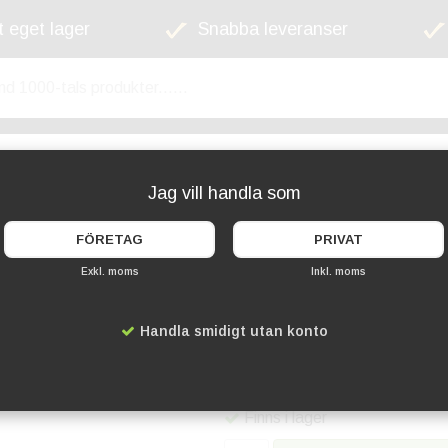
 eget lager
Snabba leveranser
kyltskåp
Lekplats
Cykelställ
Griffel
Jag vill handla som
FÖRETAG
PRIVAT
Exkl. moms
Inkl. moms
Akrylblock Exklusi
Handla smidigt utan konto
Artikelnummer:
SD-MAHA5
239 kr
Finns i lager