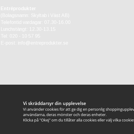
Entréprodukter
(Bolagsnamn: Skyltab i Väst AB)
Telefontid vardagar: 07.30-16.00
Lunchstängt: 12.30-13.15
Tel:
020 - 10 57 95
E-post:
info@entreprodukter.se
Vi skräddarsyr din upplevelse
Vi använder cookies för att ge dig en personlig shoppingupplev
användarna, deras mönster och deras enheter.
Klicka på "Okej" om du tillåter alla cookies eller välj vilka cooki