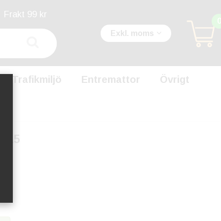
Frakt 99 kr
Exkl. moms
Trafikmiljö
Entremattor
Övrigt
v A5