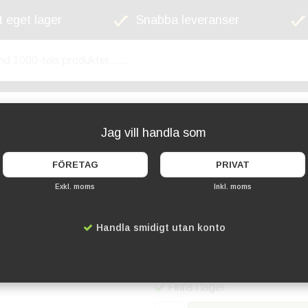
 eget lager
Snabba leveranser
kyltskåp
Lekplats
Cykelställ
Griffel
Jag vill handla som
FÖRETAG
PRIVAT
Exkl. moms
Inkl. moms
Broschyrställ Delt
Handla smidigt utan konto
Artikelnummer:
SN-6009-7
1 499 kr
Finns i lager