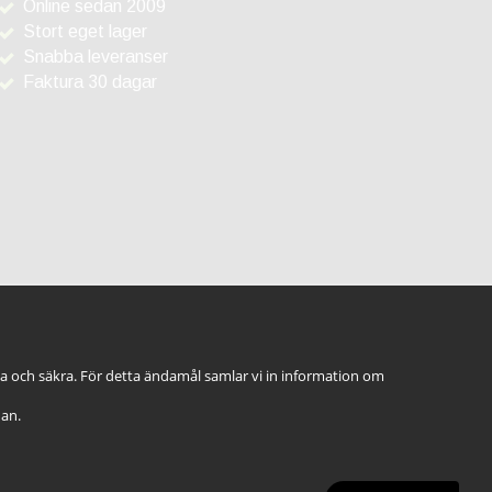
Online sedan 2009
Stort eget lager
Snabba leveranser
Faktura 30 dagar
ga och säkra. För detta ändamål samlar vi in information om
dan.