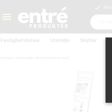
Stort
Fastighetsboxar
Utemiljö
Skyltar
S
Startsida
Broschyrställ
Broschyrställ Delta 3xA4