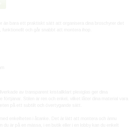
»
er än bara ett praktiskt sätt att organisera dina broschyrer det
 funktionellt och går snabbt att montera ihop.
mm
llverkade av transparent kristallklart plexiglas ger dina
 förtjänar. Stilen är ren och enkel, vilket låter dina material vara
ten på ett subtilt och övertygande sätt.
 med enkelheten i åtanke. Det är lätt att montera och ännu
du är på en mässa, i en butik eller i en lobby kan du enkelt