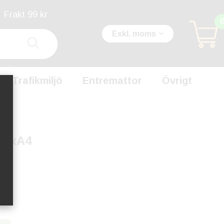
Frakt 99 kr
Exkl. moms
Trafikmiljö
Entremattor
Övrigt
a 3xA4