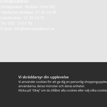
Entréprodukter
(Bolagsnamn: Skyltab i Väst AB)
Telefontid vardagar: 07.30-16.00
Lunchstängt: 12.30-13.15
Tel:
020 - 10 57 95
E-post:
info@entreprodukter.se
Vi skräddarsyr din upplevelse
Vi använder cookies för att ge dig en personlig shoppingupplev
användarna, deras mönster och deras enheter.
Klicka på "Okej" om du tillåter alla cookies eller välj vilka cooki