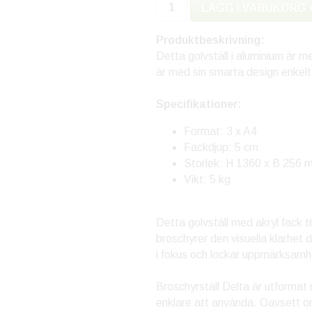
LÄGG I VARUKORG 
Produktbeskrivning:
Detta golvställ i aluminium är m
är med sin smarta design enkelt,
Specifikationer:
Format: 3 x A4
Fackdjup: 5 cm
Storlek: H 1360 x B 256 
Vikt: 5 kg
Detta golvställ med akryl fack ti
broschyrer den visuella klarhet de
i fokus och lockar uppmärksamhe
Broschyrställ Delta är utformat
enklare att använda. Oavsett om 