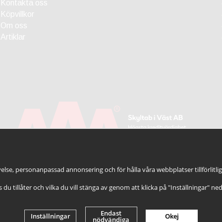
Kontakta oss
Köpvillkor
Om oss
Artiklar
else, personanpassad annonsering och för hålla våra webbplatser tillförlitli
es du tillåter och vilka du vill stänga av genom att klicka på "Inställningar" ne
Endast
Inställningar
Okej
nödvändiga