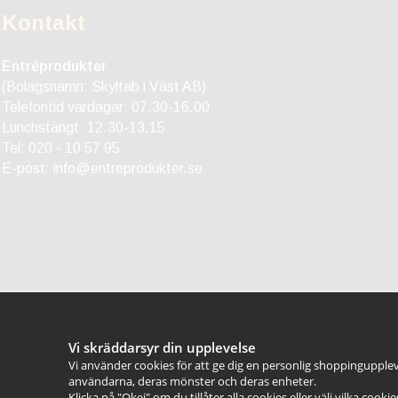
Kontakt
Entréprodukter
(Bolagsnamn: Skyltab i Väst AB)
Telefontid vardagar: 07.30-16.00
Lunchstängt: 12.30-13.15
Tel:
020 - 10 57 95
E-post:
info@entreprodukter.se
Vi skräddarsyr din upplevelse
Vi använder cookies för att ge dig en personlig shoppingupplev
användarna, deras mönster och deras enheter.
Klicka på "Okej" om du tillåter alla cookies eller välj vilka cooki