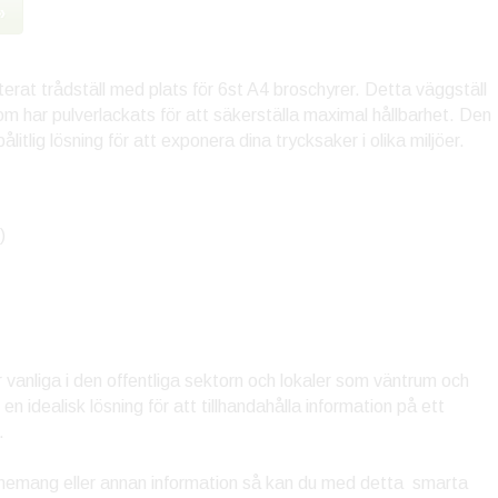
»
erat trådställ med plats för 6st A4 broschyrer. Detta väggställ
 som har pulverlackats för att säkerställa maximal hållbarhet. Den
ålitlig lösning för att exponera dina trycksaker i olika miljöer.
)
vanliga i den offentliga sektorn och lokaler som väntrum och
n idealisk lösning för att tillhandahålla information på ett
.
venemang eller annan information så kan du med detta smarta