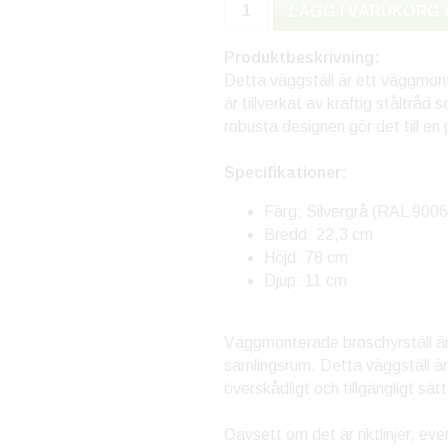
LÄGG I VARUKORG 
Produktbeskrivning:
Detta väggställ är ett väggmont
är tillverkat av kraftig ståltråd
robusta designen gör det till en p
Specifikationer:
Färg: Silvergrå (RAL 9006
Bredd: 22,3 cm
Höjd: 78 cm
Djup: 11 cm
Väggmonterade broschyrställ är 
samlingsrum. Detta väggställ är e
överskådligt och tillgängligt sätt
Oavsett om det är riktlinjer, e