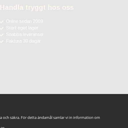
Handla tryggt hos oss
Online sedan 2009
Stort eget lager
Snabba leveranser
Faktura 30 dagar
ga och säkra. För detta ändamål samlar vi in information om
dan.