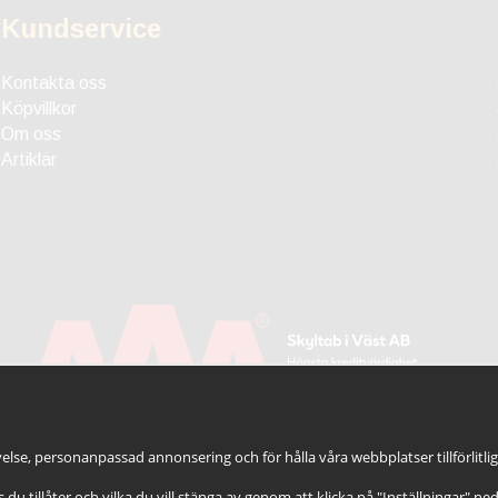
Kundservice
Kontakta oss
Köpvillkor
Om oss
Artiklar
else, personanpassad annonsering och för hålla våra webbplatser tillförlitli
es du tillåter och vilka du vill stänga av genom att klicka på "Inställningar" ne