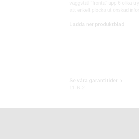
väggställ "fronta" upp 6 olika tr
att enkelt plocka ut önskad info
Ladda ner produktblad
Se våra garantitider
11-B-2