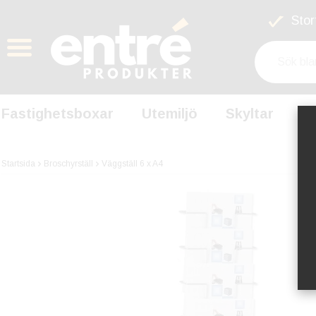
Stort
Fastighetsboxar
Utemiljö
Skyltar
S
Startsida
Broschyrställ
Väggställ 6 x A4