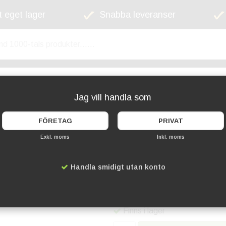
 eget lager
Snabba leveranser
kyltskåp
Lekplats
Cykelställ
Griffel
Jag vill handla som
FÖRETAG
PRIVAT
Exkl. moms
Inkl. moms
Väggställ 6 x A4
Handla smidigt utan konto
Artikelnummer:
DS-2532
569 kr
Finns i lager