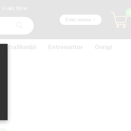
Frakt 99 kr
Exkl. moms
Trafikmiljö
Entremattor
Övrigt