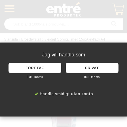
Produkten har blivit tillagd i varukorgen
Startsida
Broschyrställ
3-sidigt Golvställ med 15st Akrylfack A4
Jag vill handla som
FÖRETAG
PRIVAT
Exkl. moms
Inkl. moms
Handla smidigt utan konto