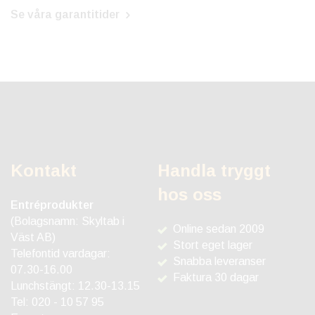
Se våra garantitider
Kontakt
Handla tryggt
hos oss
Entréprodukter
(Bolagsnamn: Skyltab i
Online sedan 2009
Väst AB)
Stort eget lager
Telefontid vardagar:
Snabba leveranser
07.30-16.00
Faktura 30 dagar
Lunchstängt: 12.30-13.15
Tel:
020 - 10 57 95