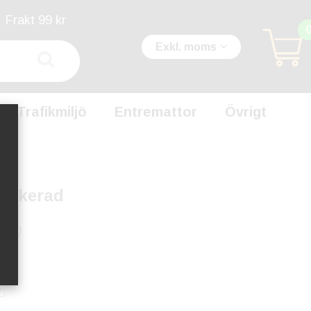
Frakt 99 kr
Exkl. moms
Trafikmiljö
Entremattor
Övrigt
Lackerad
GPRO