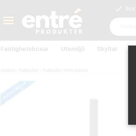
Stort
Fastighetsboxar
Utemiljö
Skyltar
S
Startsida
Trafikpollare
Trafikpollare Ø90 Lackerad
FLERA FÄRGER