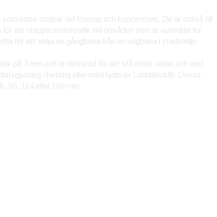
som entre stolpar vid företag och köpcentrum. De är också till
en för att stoppa motortrafik vid områden som är avsedda för
ta för att skilja en gångbana från en vägbana i stadsmiljö.
klek på 3 mm och är lackerad för att stå emot väder och vind.
atsgjutning i betong eller med hjälp av Lockblock®. Dessa
76, 90, 114 eller 160 mm.