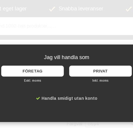
 eget lager
Snabba leveranser
kyltskåp
Lekplats
Cykelställ
Griffel
Jag vill handla som
FÖRETAG
PRIVAT
Exkl. moms
Inkl. moms
Trafikpollare Ø90 
Handla smidigt utan konto
Artikelnummer:
PC-204351-
2 109 kr
Färgval