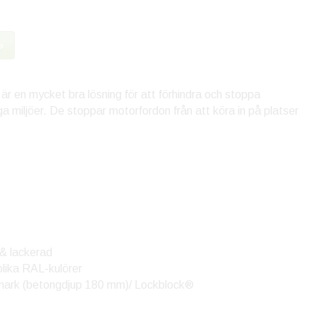
»
l är en mycket bra lösning för att förhindra och stoppa
iga miljöer. De stoppar motorfordon från att köra in på platser
 & lackerad
 olika RAL-kulörer
i mark (betongdjup 180 mm)/ Lockblock®