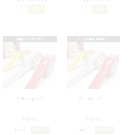
JA
NEJ
JA
NEJ
Reflextejp VIT
Reflextejp GUL
249 kr
249 kr
INFO
KÖP
INFO
KÖP