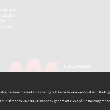
Kontakta oss
Köpvillkor
Om oss
Artiklar
else, personanpassad annonsering och för hålla våra webbplatser tillförlitli
es du tillåter och vilka du vill stänga av genom att klicka på "Inställningar" ne