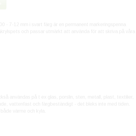
»
0 - 7-12 mm i svart färg är en permanent markeringspenna
rylspets och passar utmärkt att använda för att skriva på våra
 användas på t ex glas, porslin, sten, metall, plast, textilier,
de, vattenfast och färgbeständigt - det bleks inte med tiden.
ål både värme och kyla.