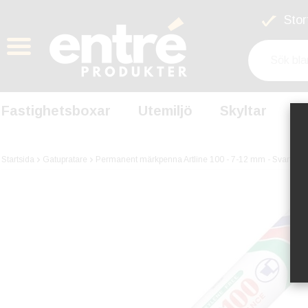
Stort
Fastighetsboxar
Utemiljö
Skyltar
S
Startsida
Gatupratare
Permanent märkpenna Artline 100 - 7-12 mm - Svart