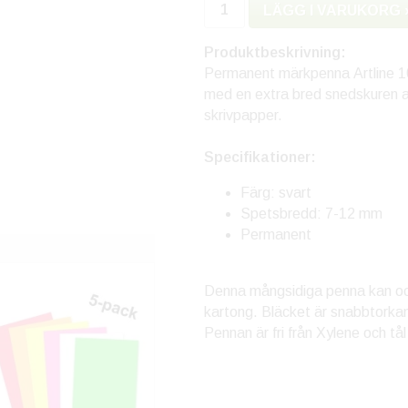
LÄGG I VARUKORG 
Produktbeskrivning:
Permanent märkpenna Artline 10
med en extra bred snedskuren ak
skrivpapper.
Specifikationer:
Färg: svart
Spetsbredd: 7-12 mm
Permanent
Denna mångsidiga penna kan också
kartong. Bläcket är snabbtorkan
Pennan är fri från Xylene och t