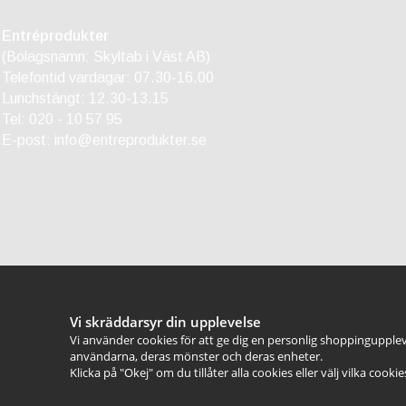
Entréprodukter
(Bolagsnamn: Skyltab i Väst AB)
Telefontid vardagar: 07.30-16.00
Lunchstängt: 12.30-13.15
Tel:
020 - 10 57 95
E-post:
info@entreprodukter.se
Vi skräddarsyr din upplevelse
Vi använder cookies för att ge dig en personlig shoppingupplev
användarna, deras mönster och deras enheter.
Klicka på "Okej" om du tillåter alla cookies eller välj vilka cooki