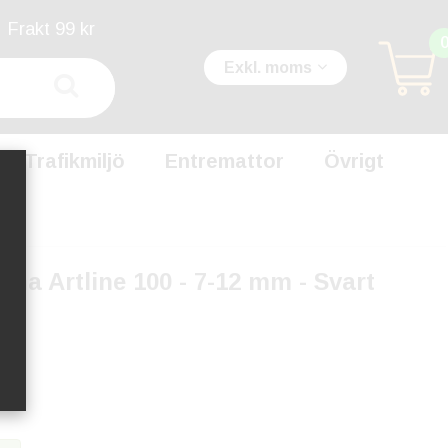
Frakt 99 kr
Exkl. moms
Trafikmiljö
Entremattor
Övrigt
a Artline 100 - 7-12 mm - Svart