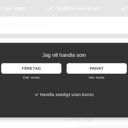
 eget lager
Snabba leveranser
kyltskåp
Lekplats
Cykelställ
Griffel
Jag vill handla som
FÖRETAG
PRIVAT
Exkl. moms
Inkl. moms
Permanent märkpenn
Handla smidigt utan konto
Artikelnummer:
PA-100S
69 kr
Finns i lager