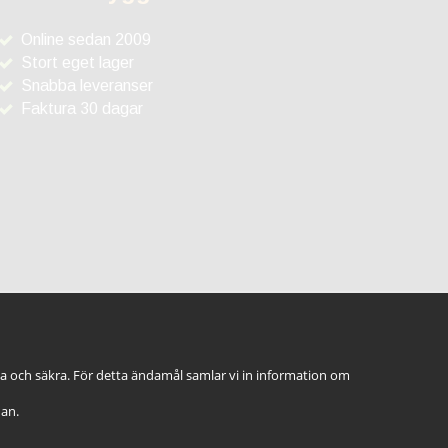
Online sedan 2009
Stort eget lager
Snabba leveranser
Faktura 30 dagar
ga och säkra. För detta ändamål samlar vi in information om
dan.