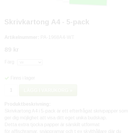
Skrivkartong A4 - 5-pack
Artikelnummer:
PA-1968A4-WT
89 kr
Färg
Finns i lager
LÄGG I VARUKORG »
Produktbeskrivning:
Skrivkartong A4 i 5-pack är ett efterfrågat skrivpapper som
ger dig möjlighet att visa ditt eget unika budskap.
Detta extra tjocka papper är särskilt utformat
för affischramar, snäppramar och t ex skylthållare där du