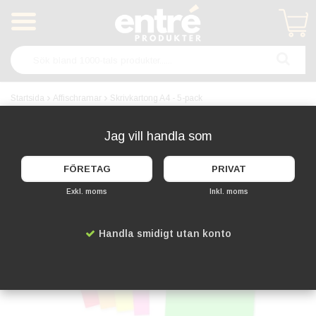
Produkten har blivit tillagd i varukorgen
Startsida
Affischramar
Skrivkartong A4 - 5-pack
FLERA FÄRGER
Jag vill handla som
FÖRETAG
PRIVAT
Exkl. moms
Inkl. moms
Handla smidigt utan konto