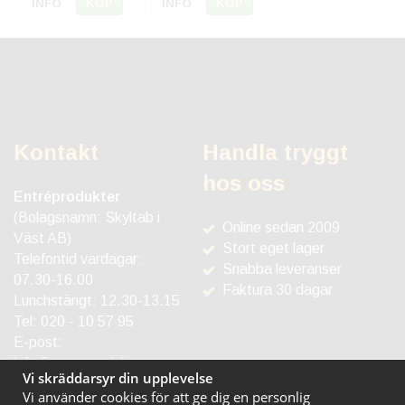
INFO
KÖP
INFO
KÖP
Kontakt
Handla tryggt
hos oss
Entréprodukter
(Bolagsnamn: Skyltab i
Online sedan 2009
Väst AB)
Stort eget lager
Telefontid vardagar:
Snabba leveranser
07.30-16.00
Faktura 30 dagar
Lunchstängt: 12.30-13.15
Tel:
020 - 10 57 95
E-post:
info@entreprodukter.se
Vi skräddarsyr din upplevelse
Vi använder cookies för att ge dig en personlig