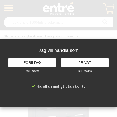
Produkten har blivit tillagd i varukorgen
Startsida
Fastighetsboxar
Fastighetsbox utomhus
Svenskboxen Utomhus 2x8 fack - Mörkgrå
Jag vill handla som
FÖRETAG
PRIVAT
Exkl. moms
Inkl. moms
Handla smidigt utan konto