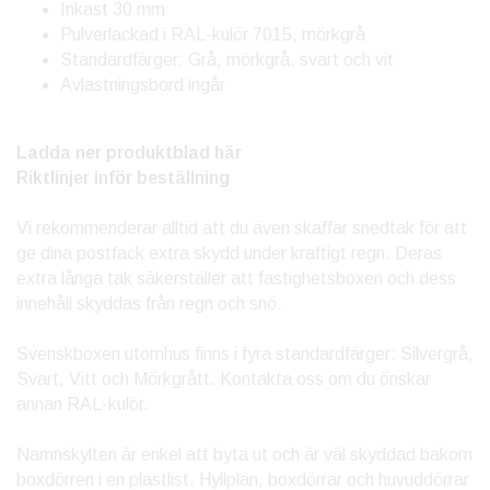
Inkast 30 mm
Pulverlackad i RAL-kulör 7015, mörkgrå
Standardfärger: Grå, mörkgrå, svart och vit
Avlastningsbord ingår
Ladda ner produktblad här
Riktlinjer inför beställning
Vi rekommenderar alltid att du även skaffar snedtak för att
ge dina postfack extra skydd under kraftigt regn. Deras
extra långa tak säkerställer att fastighetsboxen och dess
innehåll skyddas från regn och snö.
Svenskboxen utomhus finns i fyra standardfärger: Silvergrå,
Svart, Vitt och Mörkgrått. Kontakta oss om du önskar
annan RAL-kulör.
Namnskylten är enkel att byta ut och är väl skyddad bakom
boxdörren i en plastlist. Hyllplan, boxdörrar och huvuddörrar