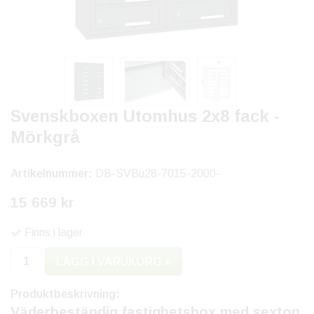
Svenskboxen Utomhus 2x8 fack -
Mörkgrå
Artikelnummer:
DB-SVBu28-7015-2000-
15 669 kr
Finns i lager
LÄGG I VARUKORG »
Produktbeskrivning:
Väderbeständig fastighetsbox med sexton