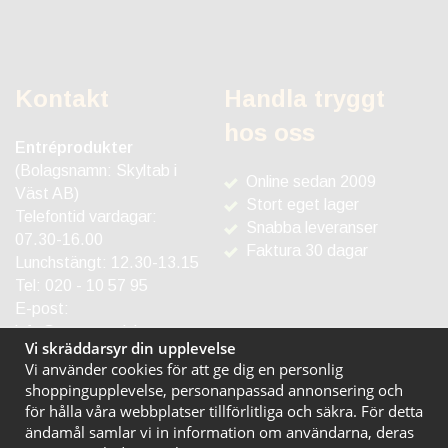
Kontakt
Handla tryggt
hos oss
Entréprodukter
(Bolagsnamn: Skyltab i
Online sedan 2009
Väst AB)
Stort eget lager
Telefontid vardagar:
Snabba leveranser
07.30-16.00
Faktura 30 dagar
Lunchstängt: 12.30-13.15
Tel:
020 - 10 57 95
E-post:
info@entreprodukter.se
Vi skräddarsyr din upplevelse
Vi använder cookies för att ge dig en personlig
shoppingupplevelse, personanpassad annonsering och
för hålla våra webbplatser tillförlitliga och säkra. För detta
ändamål samlar vi in information om användarna, deras