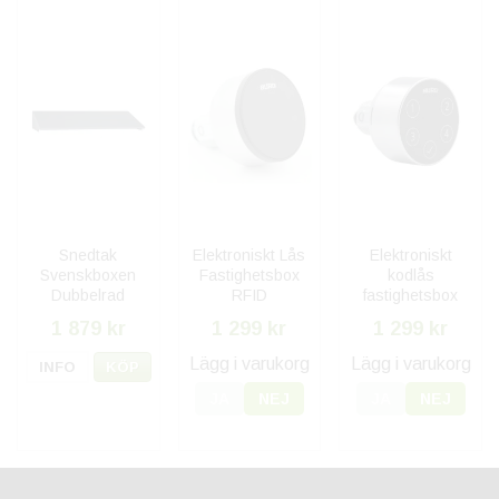
Snedtak
Elektroniskt Lås
Elektroniskt
Svenskboxen
Fastighetsbox
kodlås
Dubbelrad
RFID
fastighetsbox
Utomhus -
1 879 kr
1 299 kr
1 299 kr
Mörkgrå
Lägg i varukorg
Lägg i varukorg
INFO
KÖP
JA
NEJ
JA
NEJ