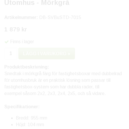
Utomhus - Mörkgrå
Artikelnummer:
DB-SVBuSTD-7015
1 879 kr
Finns i lager
LÄGG I VARUKORG »
Produktbeskrivning:
Snedtak i mörkgrå färg för fastighetsboxar med dubbelrad
för utomhusbruk är en praktisk lösning som passar till
fastighetsbox-system som har dubbla rader, till
exempel såsom 2x2, 2x3, 2x4, 2x5, och så vidare.
Specifikationer:
Bredd: 955 mm
Höjd: 104 mm