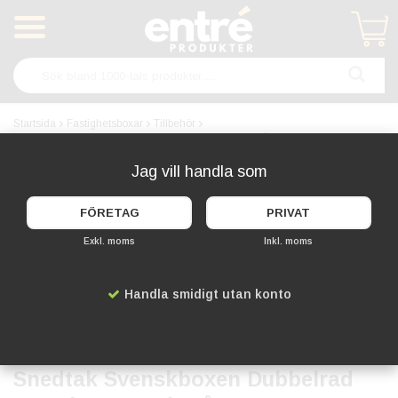
Produkten har blivit tillagd i varukorgen
Startsida
Fastighetsboxar
Tillbehör
Snedtak Svenskboxen Dubbelrad Utomhus - Mörkgrå
Jag vill handla som
FÖRETAG
PRIVAT
Exkl. moms
Inkl. moms
Handla smidigt utan konto
Snedtak Svenskboxen Dubbelrad