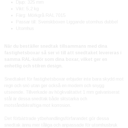
Djup: 325 mm
Vikt: 5,2 kg
Färg: Mörkgrå RAL 7015
Passar till: Svenskboxen Liggande utomhus dubbel
Utomhus
När du beställer snedtak tillsammans med dina
fastighetsboxar så ser vi till att snedtaket levereras i
samma RAL-kulör som dina boxar, vilket ger en
enhetlig och stilren design.
Snedtaket för fastighetsboxar erbjuder inte bara skydd mot
regn och snö utan ger också en modern och snygg
utseende. Tillverkade av högkvalitativt 1 mm galvaniserat
stål är dessa snedtak både slitstarka och
motståndskraftiga mot korrosion.
Det förbättrade ytbehandlingsförfarandet gör dessa
snedtak ännu mer tåliga och anpassade för utomhusbruk