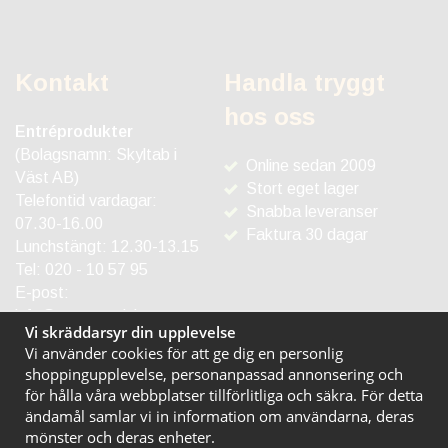
Kontakt
Handla tryggt
hos oss
Entréprodukter
(Bolagsnamn: Skyltab i
Online sedan 2009
Väst AB)
Stort eget lager
Telefontid vardagar:
Snabba leveranser
07.30-16.00
Faktura 30 dagar
Lunchstängt: 12.30-13.15
Tel:
020 - 10 57 95
E-post:
info@entreprodukter.se
Vi skräddarsyr din upplevelse
Vi använder cookies för att ge dig en personlig
shoppingupplevelse, personanpassad annonsering och
för hålla våra webbplatser tillförlitliga och säkra. För detta
ändamål samlar vi in information om användarna, deras
mönster och deras enheter.