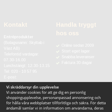
Kontakt
Handla tryggt
hos oss
Entréprodukter
(Bolagsnamn: Skyltab i
Online sedan 2009
Väst AB)
Stort eget lager
Telefontid vardagar:
Snabba leveranser
07.30-16.00
Faktura 30 dagar
Lunchstängt: 12.30-13.15
Tel:
020 - 10 57 95
E-post:
info@entreprodukter.se
Vi skräddarsyr din upplevelse
Vi använder cookies för att ge dig en personlig
shoppingupplevelse, personanpassad annonsering och
för hålla våra webbplatser tillförlitliga och säkra. För detta
ändamål samlar vi in information om användarna, deras