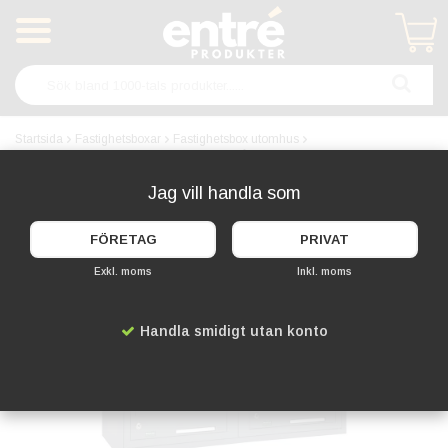
Produkten har blivit tillagd i varukorgen
Startsida
Fastighetsboxar
Fastighetsbox utomhus
Svenskboxen Utomhus 2x5 Fack - Mörkgrå
Jag vill handla som
FÖRETAG
PRIVAT
Exkl. moms
Inkl. moms
Handla smidigt utan konto