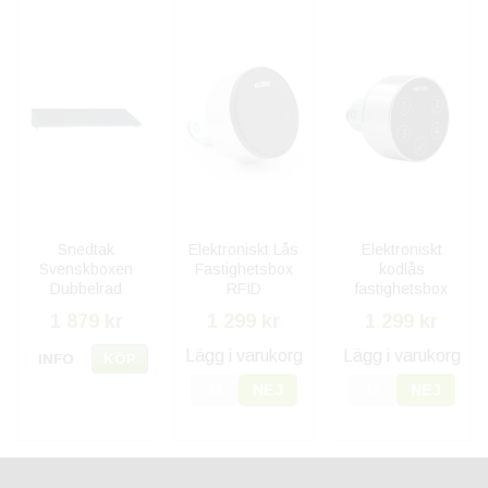
Snedtak
Elektroniskt Lås
Elektroniskt
Svenskboxen
Fastighetsbox
kodlås
Dubbelrad
RFID
fastighetsbox
Utomhus -
1 879 kr
1 299 kr
1 299 kr
Mörkgrå
Lägg i varukorg
Lägg i varukorg
INFO
KÖP
JA
NEJ
JA
NEJ