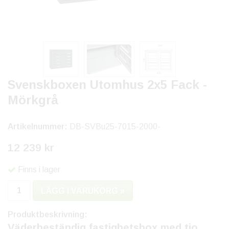
Svenskboxen Utomhus 2x5 Fack -
Mörkgrå
Artikelnummer:
DB-SVBu25-7015-2000-
12 239 kr
Finns i lager
LÄGG I VARUKORG »
Produktbeskrivning:
Väderbeständig fastighetsbox med tio