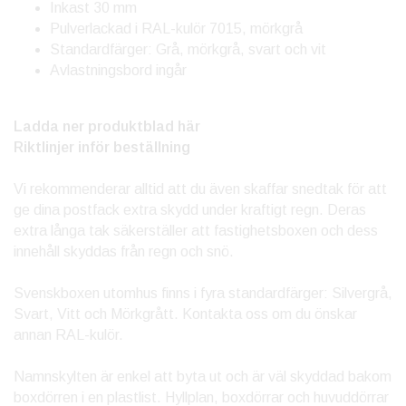
Inkast 30 mm
Pulverlackad i RAL-kulör 7015, mörkgrå
Standardfärger: Grå, mörkgrå, svart och vit
Avlastningsbord ingår
Ladda ner produktblad här
Riktlinjer inför beställning
Vi rekommenderar alltid att du även skaffar snedtak för att
ge dina postfack extra skydd under kraftigt regn. Deras
extra långa tak säkerställer att fastighetsboxen och dess
innehåll skyddas från regn och snö.
Svenskboxen utomhus finns i fyra standardfärger: Silvergrå,
Svart, Vitt och Mörkgrått. Kontakta oss om du önskar
annan RAL-kulör.
Namnskylten är enkel att byta ut och är väl skyddad bakom
boxdörren i en plastlist. Hyllplan, boxdörrar och huvuddörrar