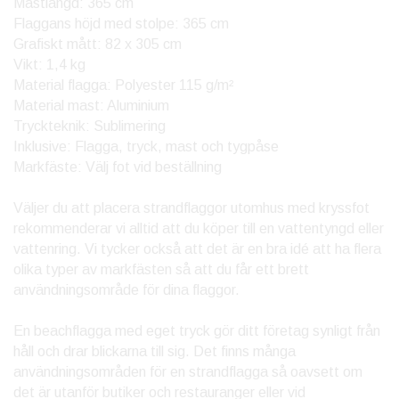
Mastlängd: 365 cm
Flaggans höjd med stolpe: 365 cm
Grafiskt mått: 82 x 305 cm
Vikt: 1,4 kg
Material flagga: Polyester 115 g/m²
Material mast: Aluminium
Tryckteknik: Sublimering
Inklusive: Flagga, tryck, mast och tygpåse
Markfäste: Välj fot vid beställning
Väljer du att placera strandflaggor utomhus med kryssfot
rekommenderar vi alltid att du köper till en vattentyngd eller
vattenring. Vi tycker också att det är en bra idé att ha flera
olika typer av markfästen så att du får ett brett
användningsområde för dina flaggor.
En beachflagga med eget tryck gör ditt företag synligt från
håll och drar blickarna till sig. Det finns många
användningsområden för en strandflagga så oavsett om
det är utanför butiker och restauranger eller vid