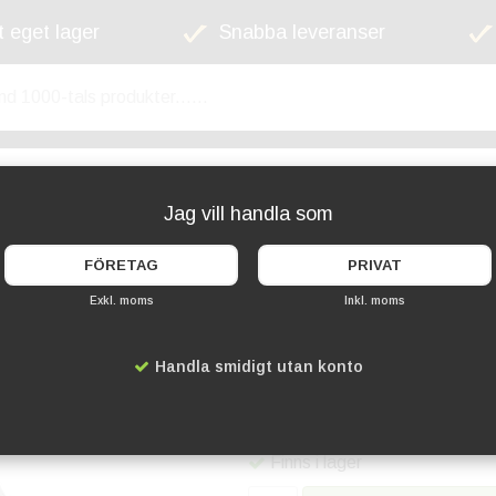
 eget lager
Snabba leveranser
kyltskåp
Lekplats
Cykelställ
Griffel
Jag vill handla som
FÖRETAG
PRIVAT
Exkl. moms
Inkl. moms
Vattenbalja för be
Handla smidigt utan konto
Artikelnummer:
LP-WATER-
799 kr
Finns i lager