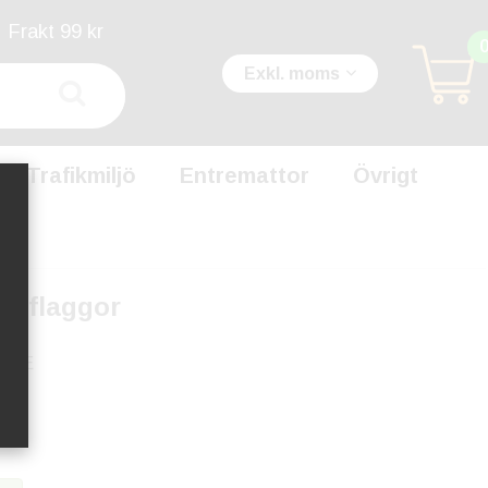
Frakt 99 kr
Exkl. moms
Trafikmiljö
Entremattor
Övrigt
achflaggor
BASE