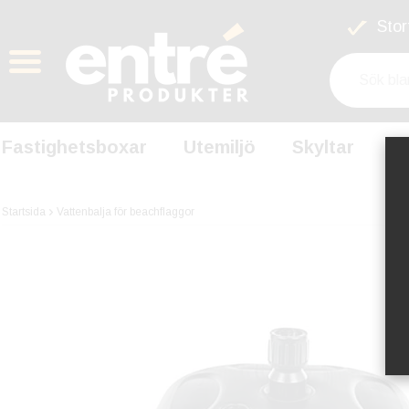
Stort
Fastighetsboxar
Utemiljö
Skyltar
S
Startsida
Vattenbalja för beachflaggor