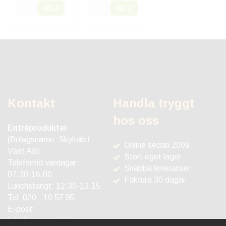
JA
NEJ
JA
NEJ
Kontakt
Handla tryggt
hos oss
Entréprodukter
(Bolagsnamn: Skyltab i
Online sedan 2009
Väst AB)
Stort eget lager
Telefontid vardagar:
Snabba leveranser
07.30-16.00
Faktura 30 dagar
Lunchstängt: 12.30-13.15
Tel:
020 - 10 57 95
E-post:
info@entreprodukter.se