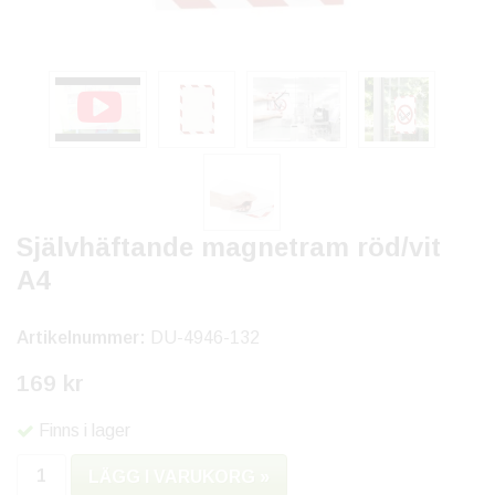
Självhäftande magnetram röd/vit
A4
Artikelnummer:
DU-4946-132
169 kr
Finns i lager
LÄGG I VARUKORG »