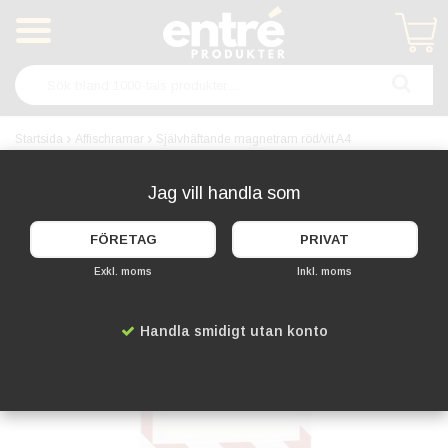
Produkten har blivit tillagd i varukorgen
Startsida
Affischramar
Självhäftande magnetram röd/vit A4
Jag vill handla som
FÖRETAG
PRIVAT
Exkl. moms
Inkl. moms
Handla smidigt utan konto