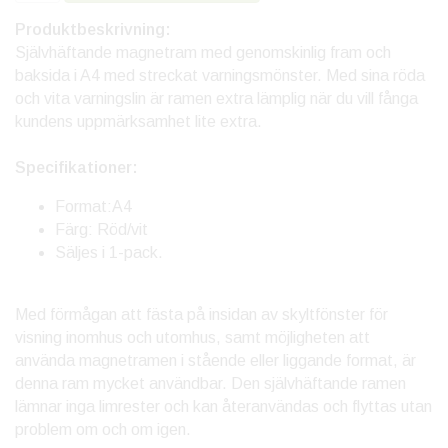
Produktbeskrivning:
Självhäftande magnetram med genomskinlig fram och
baksida i A4 med streckat varningsmönster. Med sina röda
och vita varningslin är ramen extra lämplig när du vill fånga
kundens uppmärksamhet lite extra.
Specifikationer:
Format:A4
Färg: Röd/vit
Säljes i 1-pack.
Med förmågan att fästa på insidan av skyltfönster för
visning inomhus och utomhus, samt möjligheten att
använda magnetramen i stående eller liggande format, är
denna ram mycket användbar. Den självhäftande ramen
lämnar inga limrester och kan återanvändas och flyttas utan
problem om och om igen.