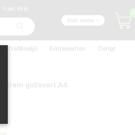
Frakt 99 kr
Exkl. moms
Trafikmiljö
Entremattor
Övrigt
etram gul/svart A4