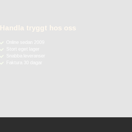
Handla tryggt hos oss
Online sedan 2009
Stort eget lager
Snabba leveranser
Faktura 30 dagar