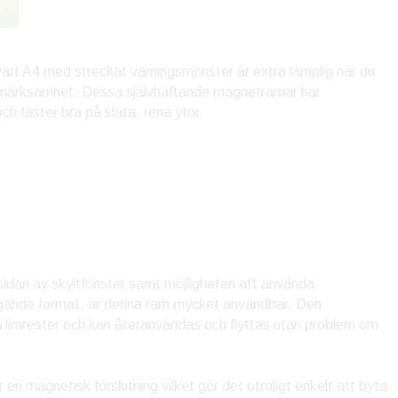
»
art A4 med streckat varningsmönster är extra lämplig när du
ppmärksamhet. Dessa självhäftande magnetramar har
h fäster bra på släta, rena ytor.
sidan av skyltfönster samt möjligheten att använda
ggande format, är denna ram mycket användbar. Den
 limrester och kan återanvändas och flyttas utan problem om
gnetisk förslutning vilket gör det otroligt enkelt att byta