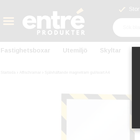
Stort
Fastighetsboxar
Utemiljö
Skyltar
S
Startsida
Affischramar
Självhäftande magnetram gul/svart A4