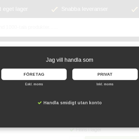
 eget lager
Snabba leveranser
kyltskåp
Lekplats
Cykelställ
Griffel
Jag vill handla som
FÖRETAG
PRIVAT
Exkl. moms
Inkl. moms
Självhäftande magn
Handla smidigt utan konto
Artikelnummer:
DU-4946-130
169 kr
Finns i lager