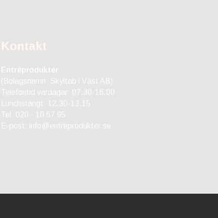
Kontakt
Entréprodukter
(Bolagsnamn: Skyltab i Väst AB)
Telefontid vardagar: 07.30-16.00
Lunchstängt: 12.30-13.15
Tel:
020 - 10 57 95
E-post:
info@entreprodukter.se