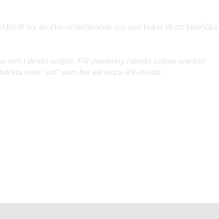
E® har en icke-reflekterande yta som bidrar till att bibehålla
am i direkt solljus. För placering i direkt solljus använd
märkta med "sol" som har ett extra UV-skydd.