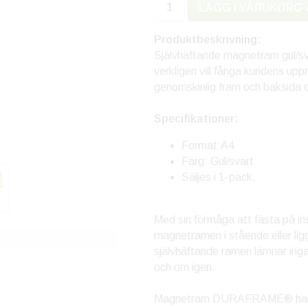
LÄGG I VARUKORG 
Produktbeskrivning:
Självhäftande magnetram gul/sv
verkligen vill fånga kundens u
genomskinlig fram och baksida oc
Specifikationer:
Format:A4
Färg: Gul/svart
Säljes i 1-pack.
Med sin förmåga att fästa på in
magnetramen i stående eller li
självhäftande ramen lämnar inga
och om igen.
Magnetram DURAFRAME® har en ma