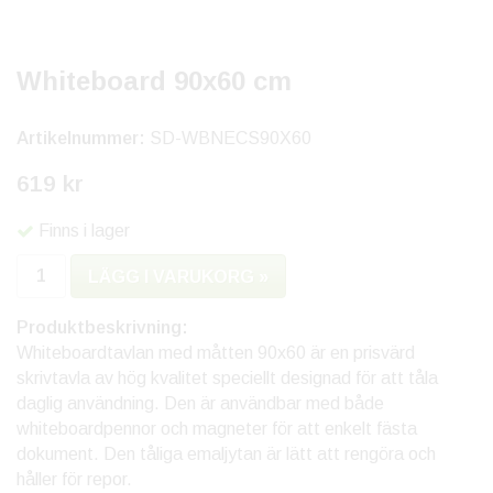
Whiteboard 90x60 cm
Artikelnummer:
SD-WBNECS90X60
619 kr
Finns i lager
LÄGG I VARUKORG »
Produktbeskrivning:
Whiteboardtavlan med måtten 90x60 är en prisvärd
skrivtavla av hög kvalitet speciellt designad för att tåla
daglig användning. Den är användbar med både
whiteboardpennor och magneter för att enkelt fästa
dokument. Den tåliga emaljytan är lätt att rengöra och
håller för repor.