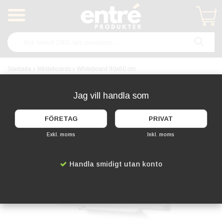
Produkten har blivit tillagd i varukorgen
Startsida
Whiteboards
Whiteboard 90x60 cm
Jag vill handla som
FÖRETAG
PRIVAT
Exkl. moms
Inkl. moms
Handla smidigt utan konto