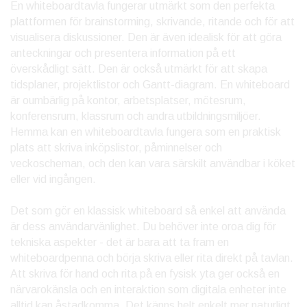
En whiteboardtavla fungerar utmärkt som den perfekta
plattformen för brainstorming, skrivande, ritande och för att
visualisera diskussioner. Den är även idealisk för att göra
anteckningar och presentera information på ett
överskådligt sätt. Den är också utmärkt för att skapa
tidsplaner, projektlistor och Gantt-diagram. En whiteboard
är oumbärlig på kontor, arbetsplatser, mötesrum,
konferensrum, klassrum och andra utbildningsmiljöer.
Hemma kan en whiteboardtavla fungera som en praktisk
plats att skriva inköpslistor, påminnelser och
veckoscheman, och den kan vara särskilt användbar i köket
eller vid ingången.
Det som gör en klassisk whiteboard så enkel att använda
är dess användarvänlighet. Du behöver inte oroa dig för
tekniska aspekter - det är bara att ta fram en
whiteboardpenna och börja skriva eller rita direkt på tavlan.
Att skriva för hand och rita på en fysisk yta ger också en
närvarokänsla och en interaktion som digitala enheter inte
alltid kan åstadkomma. Det känns helt enkelt mer naturligt