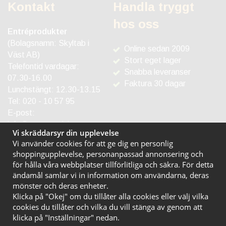
Kontakt
Handla tryggt
hos oss
Entréprodukter
(Bolagsnamn: Skyltab i
Online sedan 2009
Väst AB)
Stort eget lager
Telefontid vardagar:
Snabba leveranser
07.30-16.00
Faktura 30 dagar
Lunchstängt: 12.30-13.15
Tel:
020 - 10 57 95
E-post:
info@entreprodukter.se
Vi skräddarsyr din upplevelse
Vi använder cookies för att ge dig en personlig
shoppingupplevelse, personanpassad annonsering och
för hålla våra webbplatser tillförlitliga och säkra. För detta
ändamål samlar vi in information om användarna, deras
mönster och deras enheter.
Klicka på "Okej" om du tillåter alla cookies eller välj vilka
cookies du tillåter och vilka du vill stänga av genom att
klicka på "Inställningar" nedan.