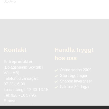
01-A-5
Kontakt
Handla tryggt
hos oss
Entréprodukter
(Bolagsnamn: Skyltab i
Online sedan 2009
Väst AB)
Stort eget lager
Telefontid vardagar:
Snabba leveranser
07.30-16.00
Faktura 30 dagar
Lunchstängt: 12.30-13.15
Tel:
020 - 10 57 95
E-post:
info@entreprodukter.se