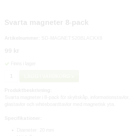
Svarta magneter 8-pack
Artikelnummer:
SD-MAGNETS20BLACKX8
99 kr
Finns i lager
LÄGG I VARUKORG »
Produktbeskrivning:
Svarta magneter i 8-pack för skyltskåp, informationstavlor,
glastavlor och whiteboardtavlor med magnetisk yta.
Specifikationer:
Diameter: 20 mm