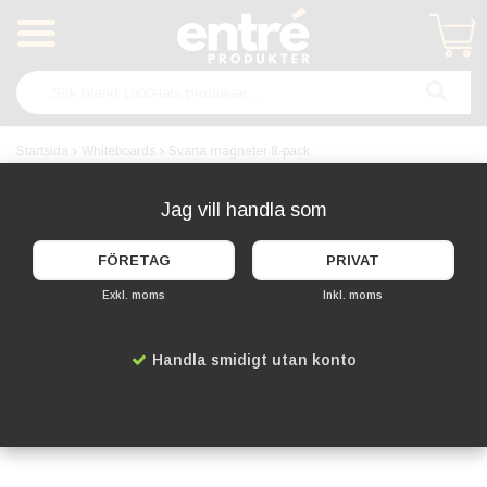
Produkten har blivit tillagd i varukorgen
Startsida
Whiteboards
Svarta magneter 8-pack
Jag vill handla som
FÖRETAG
PRIVAT
Exkl. moms
Inkl. moms
Handla smidigt utan konto