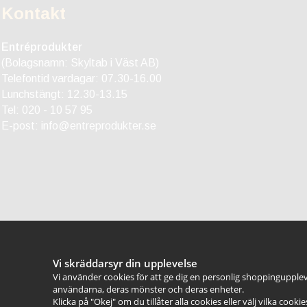
Kontakt
Entréprodukter
(Bolagsnamn: Skyltab i Väst AB)
Telefontid vardagar: 07.30-16.00
Lunchstängt: 12.30-13.15
Tel:
020 - 10 57 95
E-post:
info@entreprodukter.se
Vi skräddarsyr din upplevelse
Vi använder cookies för att ge dig en personlig shoppingupplev
användarna, deras mönster och deras enheter.
Klicka på "Okej" om du tillåter alla cookies eller välj vilka cooki