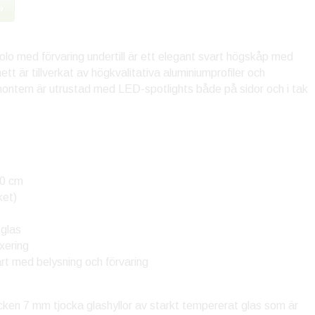
»
 med förvaring undertill är ett elegant svart högskåp med
t är tillverkat av högkvalitativa aluminiumprofiler och
ntern är utrustad med LED-spotlights både på sidor och i tak
00 cm
ket)
 glas
ixering
rt med belysning och förvaring
cken 7 mm tjocka glashyllor av starkt tempererat glas som är