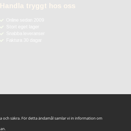
Handla tryggt hos oss
Online sedan 2009
Stort eget lager
Snabba leveranser
Faktura 30 dagar
ga och säkra. För detta ändamål samlar vi in information om
dan.