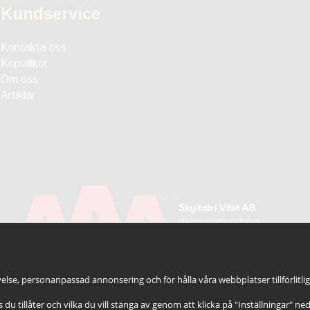
Kundservice
Kontakta oss
Köpvillkor
Om oss
Artiklar
else, personanpassad annonsering och för hålla våra webbplatser tillförlitli
es du tillåter och vilka du vill stänga av genom att klicka på "Inställningar" ne