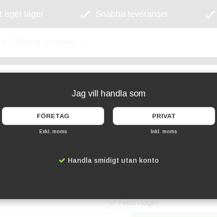
 eget lager
Snabba leveranser
kyltskåp
Lekplats
Cykelställ
Griffel
Jag vill handla som
FÖRETAG
PRIVAT
Exkl. moms
Inkl. moms
Vitrinskåp Tower S
Handla smidigt utan konto
Artikelnummer:
DS-8407LED
15 109 kr
Finns i lager