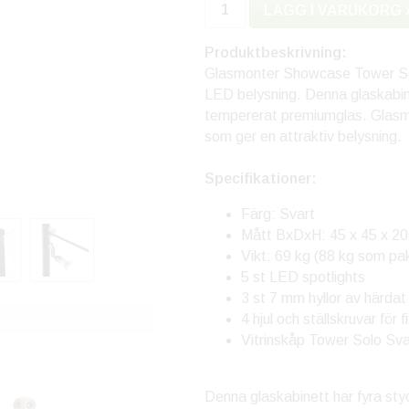
LÄGG I VARUKORG 
Produktbeskrivning:
Glasmonter Showcase Tower Solo
LED belysning. Denna glaskabinet
tempererat premiumglas. Glasmo
som ger en attraktiv belysning.
Specifikationer:
Färg: Svart
Mått BxDxH: 45 x 45 x 2
Vikt: 69 kg (88 kg som pa
5 st LED spotlights
3 st 7 mm hyllor av härdat
4 hjul och ställskruvar för f
Vitrinskåp Tower Solo Sva
Denna glaskabinett har fyra sty