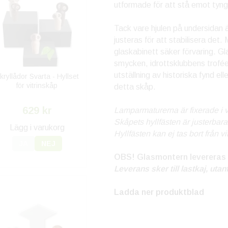
utformade för att stå emot tyng
Tack vare hjulen på undersidan ä
justeras för att stabilisera det
glaskabinett säker förvaring. G
smycken, idrottsklubbens troféer
utställning av historiska fynd el
kryllådor Svarta - Hyllset
för vitrinskåp
detta skåp.
629 kr
Lamparmaturerna är fixerade i v
Skåpets hyllfästen är justerbar
Lägg i varukorg
Hyllfästen kan ej tas bort från vi
JA
NEJ
OBS! Glasmontern levereras
Leverans sker till lastkaj, utan
Ladda ner produktblad