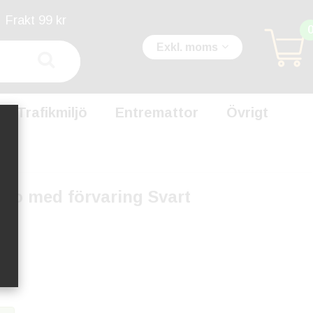
Frakt 99 kr
Exkl. moms
Trafikmiljö
Entremattor
Övrigt
olo med förvaring Svart