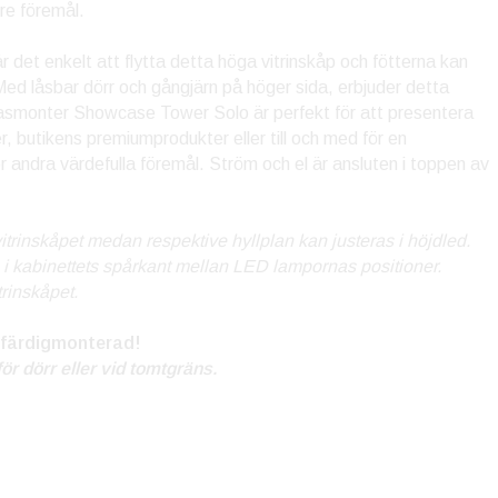
re föremål.
r det enkelt att flytta detta höga vitrinskåp och fötterna kan
. Med låsbar dörr och gångjärn på höger sida, erbjuder detta
lasmonter Showcase Tower Solo är perfekt för att presentera
, butikens premiumprodukter eller till och med för en
ler andra värdefulla föremål. Ström och el är ansluten i toppen av
itrinskåpet medan respektive hyllplan kan justeras i höjdled.
a i kabinettets spårkant mellan LED lampornas positioner.
trinskåpet.
 färdigmonterad!
för dörr eller vid tomtgräns.