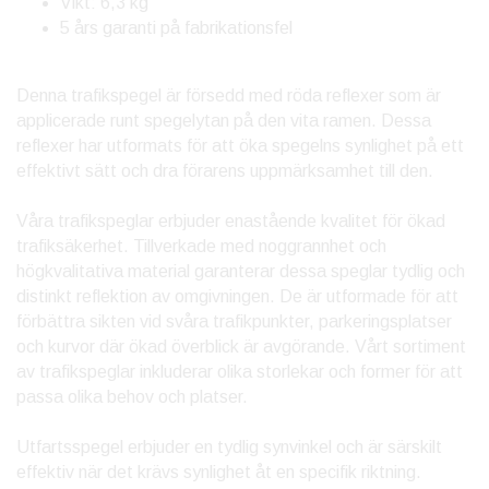
Vikt: 6,3 kg
5 års garanti på fabrikationsfel
Denna trafikspegel är försedd med röda reflexer som är
applicerade runt spegelytan på den vita ramen. Dessa
reflexer har utformats för att öka spegelns synlighet på ett
effektivt sätt och dra förarens uppmärksamhet till den.
Våra trafikspeglar erbjuder enastående kvalitet för ökad
trafiksäkerhet. Tillverkade med noggrannhet och
högkvalitativa material garanterar dessa speglar tydlig och
distinkt reflektion av omgivningen. De är utformade för att
förbättra sikten vid svåra trafikpunkter, parkeringsplatser
och kurvor där ökad överblick är avgörande. Vårt sortiment
av trafikspeglar inkluderar olika storlekar och former för att
passa olika behov och platser.
Utfartsspegel erbjuder en tydlig synvinkel och är särskilt
effektiv när det krävs synlighet åt en specifik riktning.