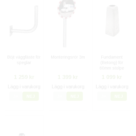
Böjt väggfäste för
Monteringsrör 3m
Fundament
speglar
(Betong) för
60mm stolpe
1 259 kr
1 399 kr
1 099 kr
Lägg i varukorg
Lägg i varukorg
Lägg i varukorg
JA
NEJ
JA
NEJ
JA
NEJ