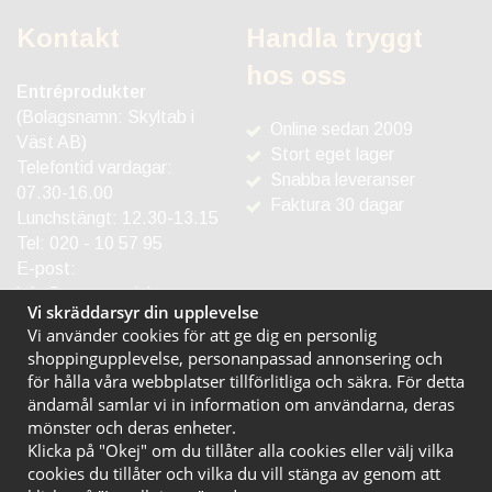
Kontakt
Handla tryggt
hos oss
Entréprodukter
(Bolagsnamn: Skyltab i
Online sedan 2009
Väst AB)
Stort eget lager
Telefontid vardagar:
Snabba leveranser
07.30-16.00
Faktura 30 dagar
Lunchstängt: 12.30-13.15
Tel:
020 - 10 57 95
E-post:
info@entreprodukter.se
Vi skräddarsyr din upplevelse
Vi använder cookies för att ge dig en personlig
shoppingupplevelse, personanpassad annonsering och
för hålla våra webbplatser tillförlitliga och säkra. För detta
ändamål samlar vi in information om användarna, deras
mönster och deras enheter.
Klicka på "Okej" om du tillåter alla cookies eller välj vilka
cookies du tillåter och vilka du vill stänga av genom att