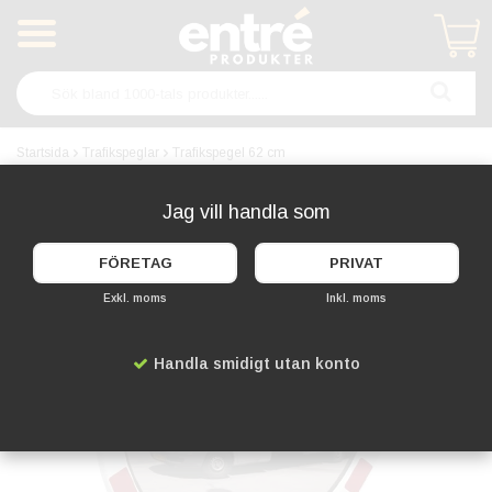
Produkten har blivit tillagd i varukorgen
Startsida
Trafikspeglar
Trafikspegel 62 cm
KAMPANJ!
Jag vill handla som
FÖRETAG
PRIVAT
Exkl. moms
Inkl. moms
Handla smidigt utan konto