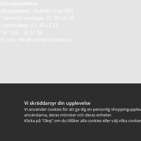
Entréprodukter
(Bolagsnamn: Skyltab i Väst AB)
Telefontid vardagar: 07.30-16.00
Lunchstängt: 12.30-13.15
Tel:
020 - 10 57 95
E-post:
info@entreprodukter.se
Vi skräddarsyr din upplevelse
Vi använder cookies för att ge dig en personlig shoppingupplev
användarna, deras mönster och deras enheter.
Klicka på "Okej" om du tillåter alla cookies eller välj vilka cooki