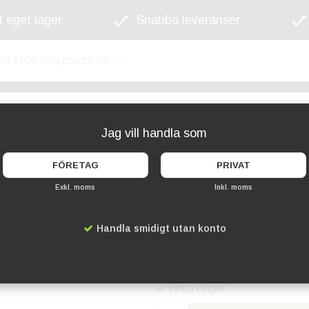
 eget lager
Snabba leveranser
kyltskåp
Lekplats
Cykelställ
Griffel
Jag vill handla som
FÖRETAG
PRIVAT
Exkl. moms
Inkl. moms
Monteringsrör 3m
Handla smidigt utan konto
Artikelnummer:
SR-2867
1 399 kr
Finns i lager