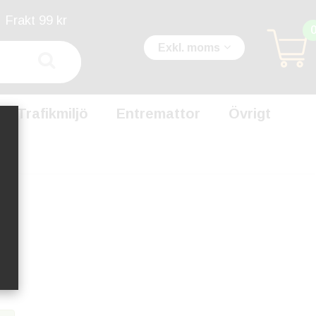
Frakt 99 kr
Exkl. moms
Trafikmiljö
Entremattor
Övrigt