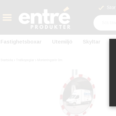
Stort
Fastighetsboxar
Utemiljö
Skyltar
S
Startsida
Trafikspeglar
Monteringsrör 3m