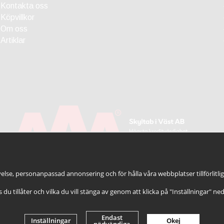
Kontakta oss
Köpvillkor
Om oss
Artiklar
else, personanpassad annonsering och för hålla våra webbplatser tillförlitli
es du tillåter och vilka du vill stänga av genom att klicka på "Inställningar" ne
Endast
Inställningar
Okej
nödvändiga