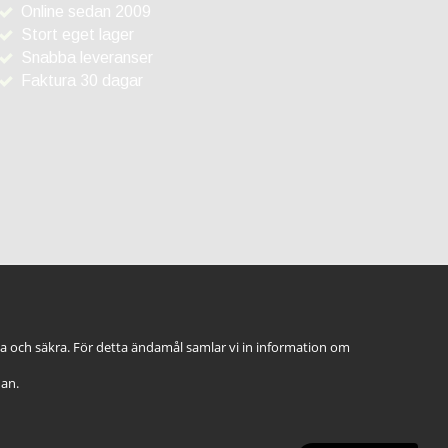
Online sedan 2009
Stort eget lager
Snabba leveranser
Faktura 30 dagar
ga och säkra. För detta ändamål samlar vi in information om
dan.