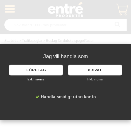
Produkten har blivit tillagd i varukorgen
Startsida
Trafikspeglar
Beslag för dubbla spegelfästen
Jag vill handla som
FÖRETAG
PRIVAT
Exkl. moms
Inkl. moms
Handla smidigt utan konto