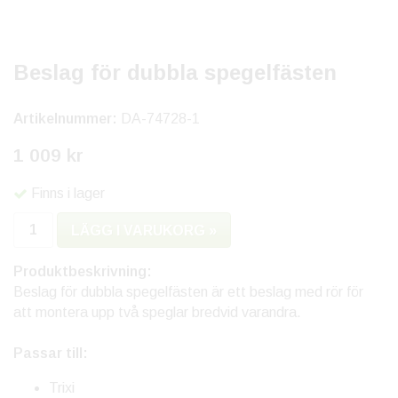
Beslag för dubbla spegelfästen
Artikelnummer:
DA-74728-1
1 009 kr
Finns i lager
LÄGG I VARUKORG »
Produktbeskrivning:
Beslag för dubbla spegelfästen är ett beslag med rör för
att montera upp två speglar bredvid varandra.
Passar till:
Trixi