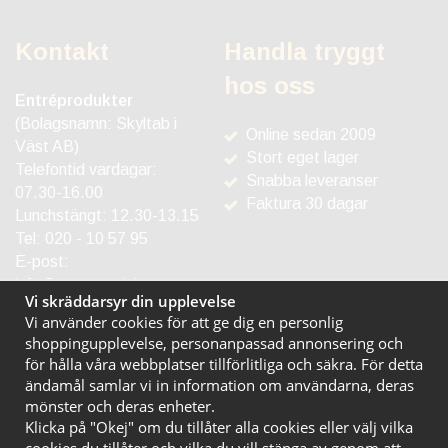
Kontakt
Handla tryggt
hos oss
Entréprodukter
(Bolagsnamn: Skyltab i
Online sedan 2009
Väst AB)
Stort eget lager
Telefontid vardagar:
Snabba leveranser
07.30-16.00
Faktura 30 dagar
Lunchstängt: 12.30-13.15
Tel:
020 - 10 57 95
E-post:
info@entreprodukter.se
Vi skräddarsyr din upplevelse
Vi använder cookies för att ge dig en personlig
shoppingupplevelse, personanpassad annonsering och
för hålla våra webbplatser tillförlitliga och säkra. För detta
ändamål samlar vi in information om användarna, deras
mönster och deras enheter.
Klicka på "Okej" om du tillåter alla cookies eller välj vilka