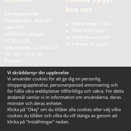
hos oss
Entréprodukter
(Bolagsnamn: Skyltab i
Online sedan 2009
Väst AB)
Stort eget lager
Telefontid vardagar:
Snabba leveranser
07.30-16.00
Faktura 30 dagar
Lunchstängt: 12.30-13.15
Tel:
020 - 10 57 95
E-post:
info@entreprodukter.se
Vi skräddarsyr din upplevelse
Vi använder cookies för att ge dig en personlig
shoppingupplevelse, personanpassad annonsering och
för hålla våra webbplatser tillförlitliga och säkra. För detta
ändamål samlar vi in information om användarna, deras
mönster och deras enheter.
Klicka på "Okej" om du tillåter alla cookies eller välj vilka
cookies du tillåter och vilka du vill stänga av genom att
klicka på "Inställningar" nedan.