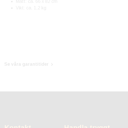
Mått: ca. 66 x 82 cm
Vikt: ca. 1,2 kg
Se våra garantitider
Kontakt
Handla tryggt