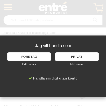
Produkten har blivit tillagd i varukorgen
Startsida
Kryssfot till beachflagga - Stor
Jag vill handla som
FÖRETAG
PRIVAT
Exkl. moms
Inkl. moms
Handla smidigt utan konto