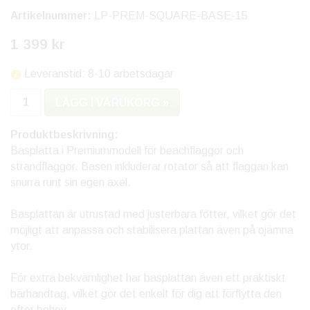
Artikelnummer:
LP-PREM-SQUARE-BASE-15
1 399 kr
Leveranstid: 8-10 arbetsdagar
LÄGG I VARUKORG »
Produktbeskrivning:
Basplatta i Premiummodell för beachflaggor och
strandflaggor. Basen inkluderar rotator så att flaggan kan
snurra runt sin egen axel.
Basplattan är utrustad med justerbara fötter, vilket gör det
möjligt att anpassa och stabilisera plattan även på ojämna
ytor.
För extra bekvämlighet har basplattan även ett praktiskt
bärhandtag, vilket gör det enkelt för dig att förflytta den
efter behov.