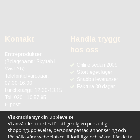
Kontakt
Handla tryggt
hos oss
Entréprodukter
(Bolagsnamn: Skyltab i
Online sedan 2009
Väst AB)
Stort eget lager
Telefontid vardagar:
Snabba leveranser
07.30-16.00
Faktura 30 dagar
Lunchstängt: 12.30-13.15
Tel:
020 - 10 57 95
E-post:
info@entreprodukter.se
Vi skräddarsyr din upplevelse
Vi använder cookies för att ge dig en personlig
shoppingupplevelse, personanpassad annonsering och
för hålla våra webbplatser tillförlitliga och säkra. För detta