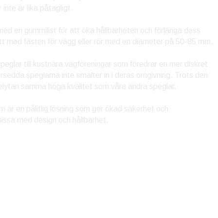
te är lika påtagligt.
med en gummilist för att öka hållbarheten och förlänga dess
ett med fästen för vägg eller rör med en diameter på 50-85 mm.
eglar till kustnära vägföreningar som föredrar en mer diskret
örsedda speglarna inte smälter in i deras omgivning. Trots den
elytan samma höga kvalitet som våra andra speglar.
är en pålitlig lösning som ger ökad säkerhet och
ssa med design och hållbarhet.