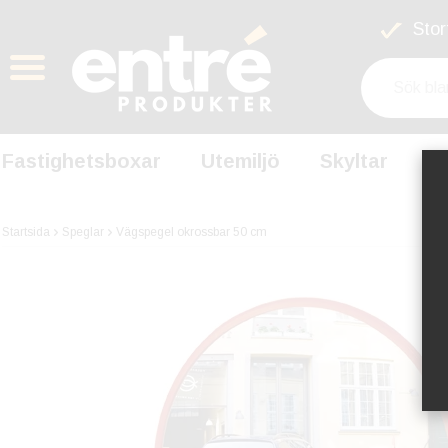
Stort
Fastighetsboxar
Utemiljö
Skyltar
S
Startsida
Speglar
Vägspegel okrossbar 50 cm