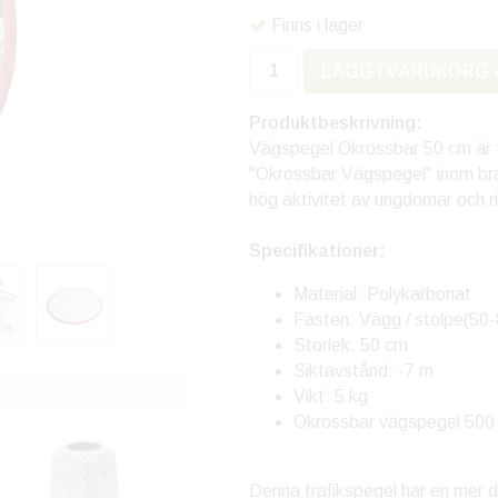
Finns i lager
LÄGG I VARUKORG 
Produktbeskrivning:
Vägspegel Okrossbar 50 cm är ti
"Okrossbar Vägspegel" inom bran
hög aktivitet av ungdomar och r
Specifikationer:
Material: Polykarbonat
Fästen: Vägg / stolpe(50
Storlek: 50 cm
Siktavstånd: -7 m
Vikt: 5 kg
Okrossbar vägspegel 50
Denna trafikspegel har en mer di