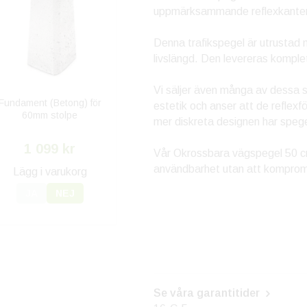
uppmärksammande reflexkanter in
Denna trafikspegel är utrustad 
livslängd. Den levereras kompl
Vi säljer även många av dessa sp
Fundament (Betong) för
estetik och anser att de reflexf
60mm stolpe
mer diskreta designen har speg
1 099 kr
Vår Okrossbara vägspegel 50 cm 
användbarhet utan att kompromi
Lägg i varukorg
JA
NEJ
Se våra garantitider