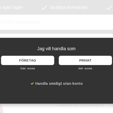
 eget lager
Snabba leveranser
kyltskåp
Lekplats
Cykelställ
Griffel
Jag vill handla som
FÖRETAG
PRIVAT
Exkl. moms
Inkl. moms
Vägspegel okrossb
Handla smidigt utan konto
Artikelnummer:
DA-34035001
4 039 kr
Diameter på monteringsrör: