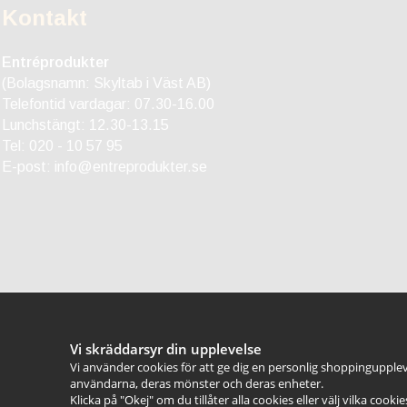
Kontakt
Entréprodukter
(Bolagsnamn: Skyltab i Väst AB)
Telefontid vardagar: 07.30-16.00
Lunchstängt: 12.30-13.15
Tel:
020 - 10 57 95
E-post:
info@entreprodukter.se
Vi skräddarsyr din upplevelse
Vi använder cookies för att ge dig en personlig shoppingupplev
användarna, deras mönster och deras enheter.
Klicka på "Okej" om du tillåter alla cookies eller välj vilka cooki