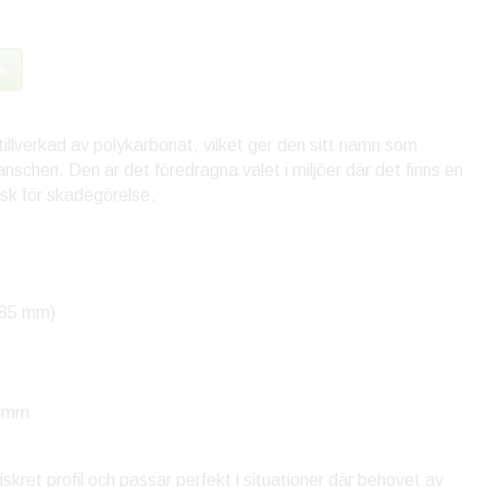
»
llverkad av polykarbonat, vilket ger den sitt namn som
schen. Den är det föredragna valet i miljöer där det finns en
isk för skadegörelse.
-85 mm)
0 mm
skret profil och passar perfekt i situationer där behovet av