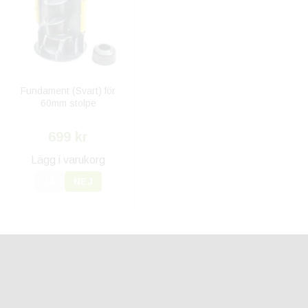
Fundament (Svart) för
60mm stolpe
699 kr
Lägg i varukorg
JA
NEJ