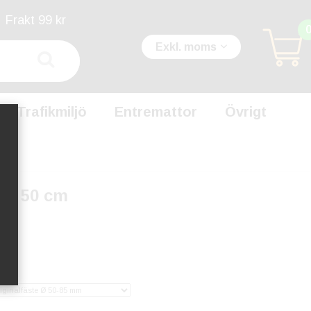
Frakt 99 kr
Exkl. moms
Trafikmiljö
Entremattor
Övrigt
ar 50 cm
-5