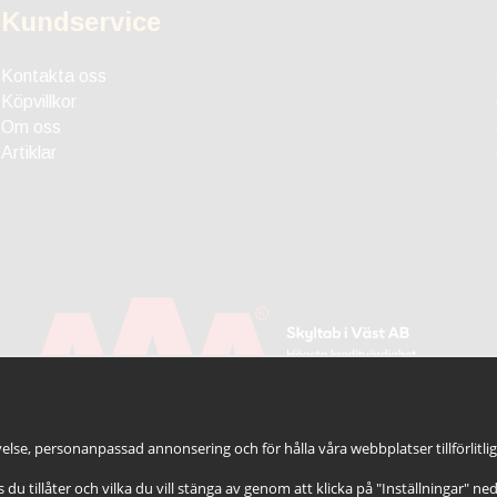
Kundservice
Kontakta oss
Köpvillkor
Om oss
Artiklar
else, personanpassad annonsering och för hålla våra webbplatser tillförlitli
es du tillåter och vilka du vill stänga av genom att klicka på "Inställningar" ne