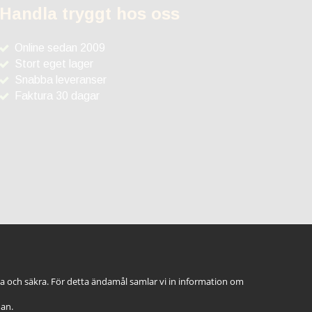
Handla tryggt hos oss
Online sedan 2009
Stort eget lager
Snabba leveranser
Faktura 30 dagar
ga och säkra. För detta ändamål samlar vi in information om
dan.