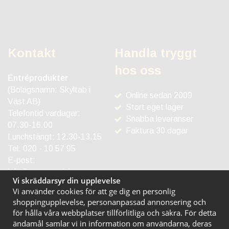
Kontakt
Handla tryggt
hos oss
Entréprodukter
(Bolagsnamn: Skyltab i
Online sedan 2009
Väst AB)
Stort eget lager
Telefontid vardagar:
Snabba leveranser
07.30-16.00
Faktura 30 dagar
Lunchstängt: 12.30-13.15
Tel:
020 - 10 57 95
E-post:
info@entreprodukter.se
Vi skräddarsyr din upplevelse
Vi använder cookies för att ge dig en personlig
shoppingupplevelse, personanpassad annonsering och
för hålla våra webbplatser tillförlitliga och säkra. För detta
ändamål samlar vi in information om användarna, deras