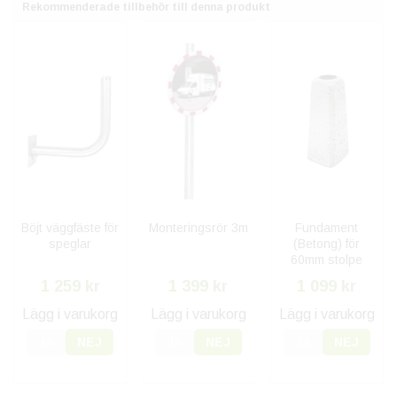
Rekommenderade tillbehör till denna produkt
Böjt väggfäste för
Monteringsrör 3m
Fundament
speglar
(Betong) för
60mm stolpe
1 259 kr
1 399 kr
1 099 kr
Lägg i varukorg
Lägg i varukorg
Lägg i varukorg
JA
NEJ
JA
NEJ
JA
NEJ