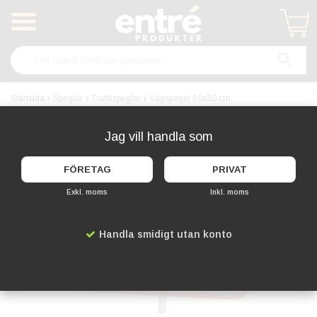
Produkten har blivit tillagd i varukorgen
Startsida
Speglar
Trafikspeglar
Vägspegel 60x80 cm
Jag vill handla som
FÖRETAG
PRIVAT
Exkl. moms
Inkl. moms
Handla smidigt utan konto