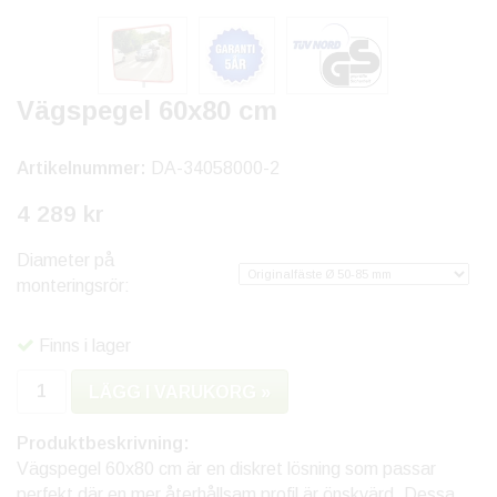
Vägspegel 60x80 cm
Artikelnummer:
DA-34058000-2
4 289 kr
Diameter på
monteringsrör:
Finns i lager
LÄGG I VARUKORG »
Produktbeskrivning:
Vägspegel 60x80 cm är en diskret lösning som passar
perfekt där en mer återhållsam profil är önskvärd. Dessa