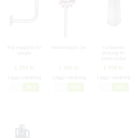
Böjt väggfäste för
Monteringsrör 3m
Fundament
speglar
(Betong) för
60mm stolpe
1 259 kr
1 399 kr
1 099 kr
Lägg i varukorg
Lägg i varukorg
Lägg i varukorg
JA
NEJ
JA
NEJ
JA
NEJ