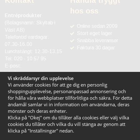
Kontakt
Handla tryggt
hos oss
Entréprodukter
(Bolagsnamn: Skyltab i
Online sedan 2009
Väst AB)
Stort eget lager
Telefontid vardagar:
Snabba leveranser
07.30-16.00
Faktura 30 dagar
Lunchstängt: 12.30-13.15
Tel:
020 - 10 57 95
E-post:
info@entreprodukter.se
Vi skräddarsyr din upplevelse
Vi använder cookies för att ge dig en personlig
shoppingupplevelse, personanpassad annonsering och
för hålla våra webbplatser tillförlitliga och säkra. För detta
ändamål samlar vi in information om användarna, deras
mönster och deras enheter.
Klicka på "Okej" om du tillåter alla cookies eller välj vilka
cookies du tillåter och vilka du vill stänga av genom att
klicka på "Inställningar" nedan.