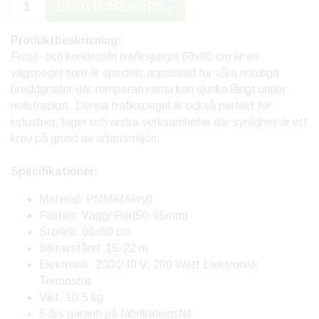
LÄGG I VARUKORG »
Produktbeskrivning:
Frost- och kondensfri trafikspegel 60x80 cm är en
vägspegel som är speciellt anpassad för våra nordliga
breddgrader där temperaturerna kan sjunka långt under
nollstrecket. Denna trafikspegel är också perfekt för
industrier, lager och andra verksamheter där synlighet är ett
krav på grund av arbetsmiljön.
Specifikationer:
Material: PMMA(Akryl)
Fästen: Vägg/ Rör(50-85mm)
Storlek: 60x80 cm
Siktavstånd: 15-22 m
Elektronik: 230/240 V, 200 Watt Elektronisk
Termostat
​Vikt: 10,5 kg
5 års garanti på fabrikationsfel