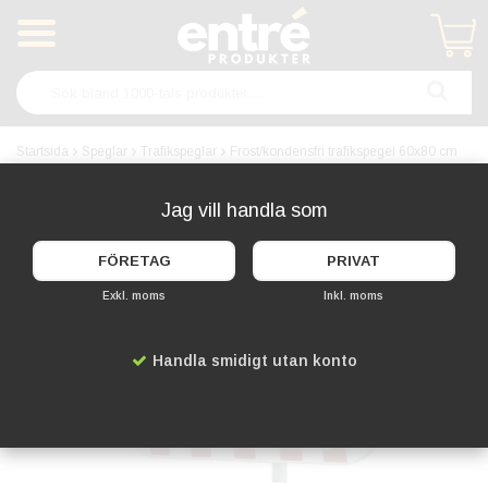
Produkten har blivit tillagd i varukorgen
Startsida
Speglar
Trafikspeglar
Frost/kondensfri trafikspegel 60x80 cm
Jag vill handla som
FÖRETAG
PRIVAT
Exkl. moms
Inkl. moms
Handla smidigt utan konto