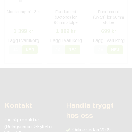
Monteringsrör 3m
Fundament
Fundament
(Betong) för
(Svart) för 60mm
60mm stolpe
stolpe
1 399 kr
1 099 kr
699 kr
Lägg i varukorg
Lägg i varukorg
Lägg i varukorg
JA
NEJ
JA
NEJ
JA
NEJ
Kontakt
Handla tryggt
hos oss
Entréprodukter
(Bolagsnamn: Skyltab i
Online sedan 2009