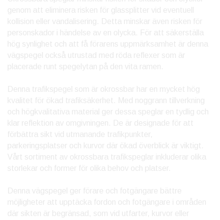
genom att eliminera risken för glassplitter vid eventuell
kollision eller vandalisering. Detta minskar även risken för
personskador i händelse av en olycka. För att säkerställa
hög synlighet och att få förarens uppmärksamhet är denna
vägspegel också utrustad med röda reflexer som är
placerade runt spegelytan på den vita ramen.
Denna trafikspegel som är okrossbar har en mycket hög
kvalitet för ökad trafiksäkerhet. Med noggrann tillverkning
och högkvalitativa material ger dessa speglar en tydlig och
klar reflektion av omgivningen. De är designade för att
förbättra sikt vid utmanande trafikpunkter,
parkeringsplatser och kurvor där ökad överblick är viktigt.
Vårt sortiment av okrossbara trafikspeglar inkluderar olika
storlekar och former för olika behov och platser.
Denna vägspegel ger förare och fotgängare bättre
möjligheter att upptäcka fordon och fotgängare i områden
där sikten är begränsad, som vid utfarter, kurvor eller