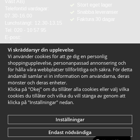
Väst AB)
Stort eget lager
Telefontid vardagar:
Snabba leveranser
07.30-16.00
Faktura 30 dagar
Lunchstängt: 12.30-13.15
Tel:
020 - 10 57 95
E-post:
info@entreprodukter.se
Vi skräddarsyr din upplevelse
Vi använder cookies för att ge dig en personlig
shoppingupplevelse, personanpassad annonsering och
för hålla våra webbplatser tillförlitliga och säkra. För detta
ändamål samlar vi in information om användarna, deras
mönster och deras enheter.
Klicka på "Okej" om du tillåter alla cookies eller välj vilka
cookies du tillåter och vilka du vill stänga av genom att
klicka på "Inställningar" nedan.
Inställningar
Endast nödvändiga