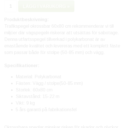
LÄGG I VARUKORG »
Produktbeskrivning:
Trafikspegel okrossbar 60x80 cm rekommenderar vi till
miljöer där vägspegeln riskerar att utsättas för sabotage.
Denna utfartsspegel tillverkad i polykarbonat är av
enastående kvalitet och levereras med ett komplett fäste
som passar både för stolpe (50-85 mm) och vägg.
Specifikationer:
Material: Polykarbonat
Fästen: Vägg / stolpe(50-85 mm)
Storlek: 60x80 cm
Siktavstånd: 15-22 m
Vikt: 9 kg
5 års garanti på fabrikationsfel
Okrossbara speglar minskar risken för skador och olyckor