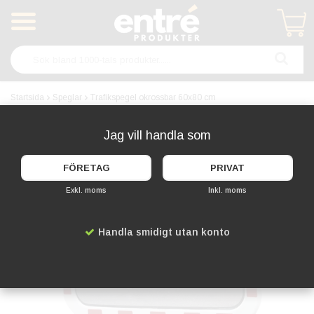
Produkten har blivit tillagd i varukorgen
Startsida
Speglar
Trafikspegel okrossbar 60x80 cm
KAMPANJ!
Jag vill handla som
FÖRETAG
PRIVAT
Exkl. moms
Inkl. moms
Handla smidigt utan konto