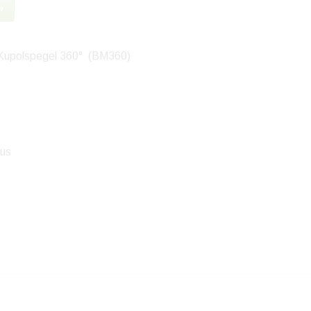
»
Kupolspegel 360° (BM360)
hus