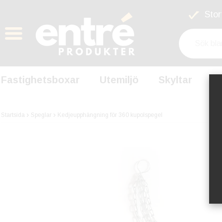
Stort
Fastighetsboxar
Utemiljö
Skyltar
S
Startsida
Speglar
Kedjeupphängning för 360 kupolspegel