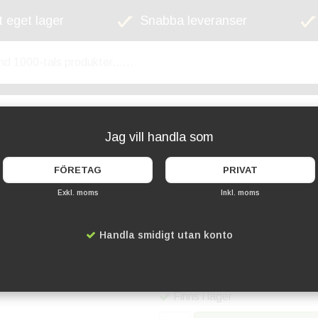
 eget lager
Snabba leveranser
kyltskåp
Lekplats
Cykelställ
Griffel
Jag vill handla som
FÖRETAG
PRIVAT
Exkl. moms
Inkl. moms
Kedjeupphängning 
Handla smidigt utan konto
Artikelnummer:
DA-22096000
399 kr
Finns i lager