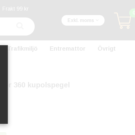
Frakt 99 kr
Exkl. moms
Trafikmiljö
Entremattor
Övrigt
för 360 kupolspegel
-8