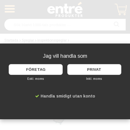
Produkten har blivit tillagd i varukorgen
Startsida
Speglar
Inspektionsspeglar
Inspektionsspegel 20x40cm med Belysning
Jag vill handla som
FÖRETAG
PRIVAT
Exkl. moms
Inkl. moms
Handla smidigt utan konto