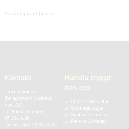
Se våra garantitider
Kontakt
Handla tryggt
hos oss
Entréprodukter
(Bolagsnamn: Skyltab i
Online sedan 2009
Väst AB)
Stort eget lager
Telefontid vardagar:
Snabba leveranser
07.30-16.00
Faktura 30 dagar
Lunchstängt: 12.30-13.15